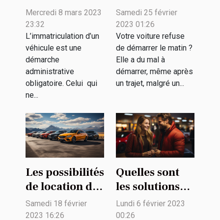
pour
votre
Mercredi 8 mars 2023
Samedi 25 février
immatriculer
hoverboard ne
23:32
2023 01:26
un véhicule
tient plus la
L’immatriculation d’un
Votre voiture refuse
véhicule est une
de démarrer le matin ?
allemand en
charge ?
démarche
Elle a du mal à
France ?
administrative
démarrer, même après
obligatoire. Celui qui
un trajet, malgré un...
ne...
Les possibilités
Quelles sont
de location de
les solutions
voiture
pour acheter
Samedi 18 février
Lundi 6 février 2023
une voiture
2023 16:26
00:26