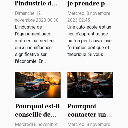
l'industrie de
je prendre par
l'équipement
une auto-
Dimanche 12
Mercredi 8 novembre
auto moto
école ?
novembre 2023 00:30
2023 02:45
contribue à
L'industrie de
Une auto-école est un
l'équipement auto
lieu d’apprentissage
l'économie
moto est un secteur
où l’on peut suivre une
qui a une influence
formation pratique et
significative sur
théorique. Si vous...
l'économie. En...
Pourquoi est-il
Pourquoi
conseillé de
contacter un
rouler à une
simulateur en
Mercredi 8 novembre
Mercredi 8 novembre