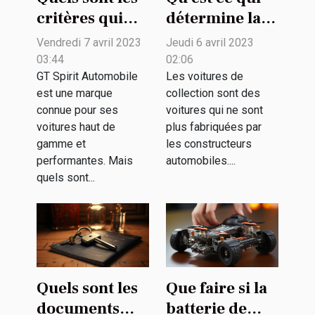
critères qui
détermine la
déterminent
valeur d'une
Vendredi 7 avril 2023
Jeudi 6 avril 2023
un bon
voiture de
03:44
02:06
véhicule GT
collection ?
GT Spirit Automobile
Les voitures de
est une marque
collection sont des
Spirit
connue pour ses
voitures qui ne sont
Automobile ?
voitures haut de
plus fabriquées par
gamme et
les constructeurs
performantes. Mais
automobiles....
quels sont...
Quels sont les
Que faire si la
documents
batterie de