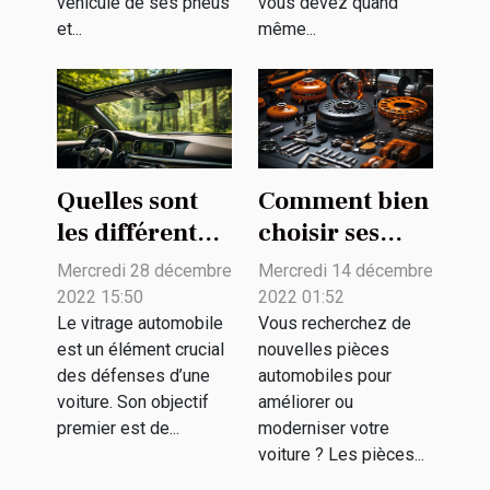
véhicule de ses pneus
vous devez quand
et...
même...
Quelles sont
Comment bien
les différentes
choisir ses
options de
pièces
Mercredi 28 décembre
Mercredi 14 décembre
vitres
détachées
2022 15:50
2022 01:52
automobiles ?
pour son
Le vitrage automobile
Vous recherchez de
est un élément crucial
nouvelles pièces
véhicule ?
des défenses d’une
automobiles pour
voiture. Son objectif
améliorer ou
premier est de...
moderniser votre
voiture ? Les pièces...