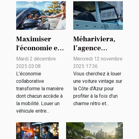
Maximiser
Méhariviera,
l'économie en
l’agence
louant des
spécialisée
Mardi 2 décembre
Mercredi 12 novembre
véhicules
dans la
2025 03:08
2025 17:36
entre
location de
L’économie
Vous cherchez à louer
collaborative
une voiture vintage sur
particuliers
voitures
transforme la manière
la Côte d’Azur pour
vintage
dont chacun accède à
profiter à la fois d'un
la mobilité. Louer un
charme rétro et...
véhicule entre...