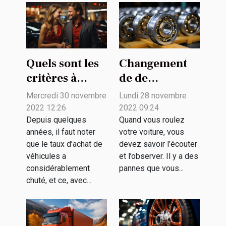
Quels sont les
Changement
critères à
de de
prendre en
roulement
Mercredi 30 novembre
Lundi 28 novembre
compte pour
avant arrière
2022 12:26
2022 09:24
choisir entre
de voiture: que
Depuis quelques
Quand vous roulez
années, il faut noter
votre voiture, vous
l’achat et la
faut-il savoir ?
que le taux d’achat de
devez savoir l’écouter
location de
véhicules a
et l’observer. Il y a des
voiture ?
considérablement
pannes que vous...
chuté, et ce, avec...