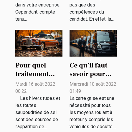
réussir ?
dans votre entreprise.
pas que des
Cependant, compte
compétences du
tenu...
candidat. En effet, la...
Pour quel
Ce qu’il faut
traitement
savoir pour
antirouille
établir une
Mardi 16 août 2022
Mercredi 10 août 2022
pouvez-vous
carte grise au
00:22
01:49
opter ?
nom d’un
Les hivers rudes et
La carte grise est une
les routes
nécessité pour tous
véhicule
saupoudrées de sel
les moyens roulant à
d’entreprise
sont des sources de
moteur y compris les
l’apparition de...
véhicules de société....