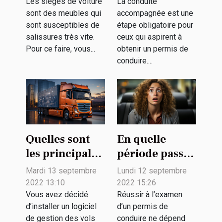
votre voiture ?
accompagnée
Les sièges de voiture
La conduite
sont des meubles qui
accompagnée est une
?
sont susceptibles de
étape obligatoire pour
salissures très vite.
ceux qui aspirent à
Pour ce faire, vous...
obtenir un permis de
conduire....
Quelles sont
En quelle
les principales
période passer
fonctionnalités
le permis de
Mardi 13 septembre
Lundi 12 septembre
d’un logiciel
conduire pour
2022 13:10
2022 15:26
de gestion de
augmenter sa
Vous avez décidé
Réussir à l’examen
d’installer un logiciel
d’un permis de
flotte ?
chance de
de gestion des vols
conduire ne dépend