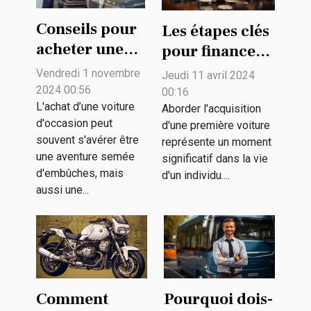
Conseils pour
Les étapes clés
acheter une
pour financer
voiture
intelligemment
Vendredi 1 novembre
Jeudi 11 avril 2024
d'occasion en
votre première
2024 00:56
00:16
toute sécurité
L'achat d’une voiture
voiture
Aborder l'acquisition
d'occasion peut
d'une première voiture
souvent s'avérer être
représente un moment
une aventure semée
significatif dans la vie
d'embûches, mais
d'un individu....
aussi une...
Comment
Pourquoi dois-