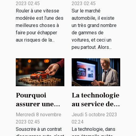
vitesse
ligne pour un
2023 02:45
2023 02:45
modérée ?
achat de
Rouler à une vitesse
Sur le marché
modérée est l’une des
automobile, il existe
véhicule ?
meilleures choses à
un très grand nombre
faire pour échapper
de gammes de
aux risques de la...
voitures, et ceci un
peu partout. Alors...
Pourquoi
La technologie
assurer une
au service de
voiture ?
la biodiversité
Mercredi 8 novembre
Jeudi 5 octobre 2023
: enjeux et
2023 02:45
02:24
défis
Souscrire à un contrat
La technologie, dans