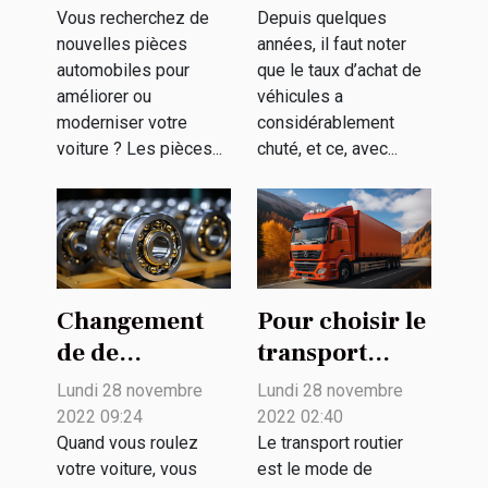
pour son
choisir entre
Vous recherchez de
Depuis quelques
nouvelles pièces
années, il faut noter
véhicule ?
l’achat et la
automobiles pour
que le taux d’achat de
location de
améliorer ou
véhicules a
voiture ?
moderniser votre
considérablement
voiture ? Les pièces...
chuté, et ce, avec...
Changement
Pour choisir le
de de
transport
roulement
routier pour
Lundi 28 novembre
Lundi 28 novembre
avant arrière
ses
2022 09:24
2022 02:40
de voiture: que
marchandises
Quand vous roulez
Le transport routier
votre voiture, vous
est le mode de
faut-il savoir ?
?