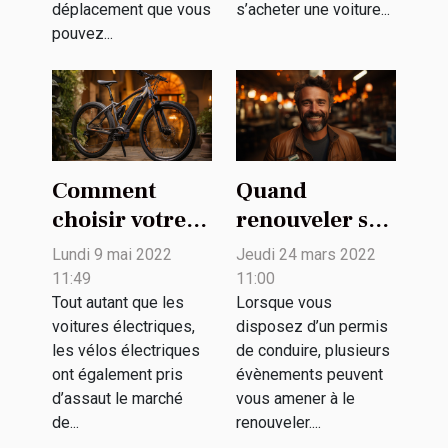
déplacement que vous
s’acheter une voiture...
pouvez...
Comment
Quand
choisir votre
renouveler son
vélo électrique
permis de
Lundi 9 mai 2022
Jeudi 24 mars 2022
noir ?
conduire ?
11:49
11:00
Tout autant que les
Lorsque vous
voitures électriques,
disposez d’un permis
les vélos électriques
de conduire, plusieurs
ont également pris
évènements peuvent
d’assaut le marché
vous amener à le
de...
renouveler....