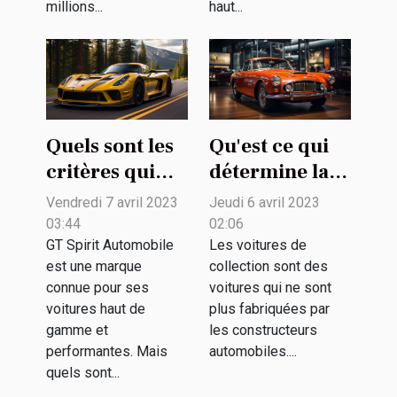
millions...
haut...
Quels sont les
Qu'est ce qui
critères qui
détermine la
déterminent
valeur d'une
Vendredi 7 avril 2023
Jeudi 6 avril 2023
un bon
voiture de
03:44
02:06
véhicule GT
collection ?
GT Spirit Automobile
Les voitures de
est une marque
collection sont des
Spirit
connue pour ses
voitures qui ne sont
Automobile ?
voitures haut de
plus fabriquées par
gamme et
les constructeurs
performantes. Mais
automobiles....
quels sont...