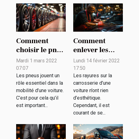
Comment
Comment
choisir le pneu
enlever les
d’une voiture ?
rayures de la
Mardi 1 mars 2022
Lundi 14 février 2022
carrosserie de
07:07
17:50
sa voiture ?
Les pneus jouent un
Les rayures sur la
rôle essentiel dans la
carrosserie d’une
mobilité d’une voiture.
voiture n’ont rien
C’est pour cela qu’il
d’esthétique.
est important...
Cependant, il est
courant de se...