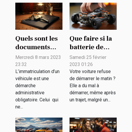
Quels sont les
Que faire si la
documents
batterie de
pour
votre
Mercredi 8 mars 2023
Samedi 25 février
immatriculer
hoverboard ne
23:32
2023 01:26
un véhicule
tient plus la
L’immatriculation d’un
Votre voiture refuse
véhicule est une
de démarrer le matin ?
allemand en
charge ?
démarche
Elle a du mal à
France ?
administrative
démarrer, même après
obligatoire. Celui qui
un trajet, malgré un...
ne...