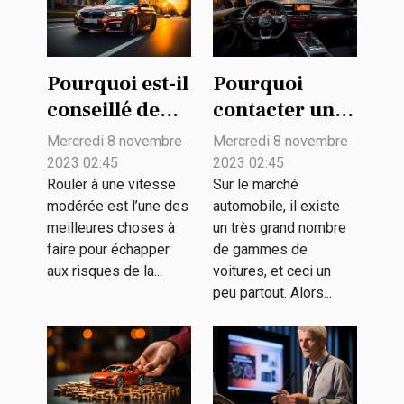
Pourquoi est-il
Pourquoi
conseillé de
contacter un
rouler à une
simulateur en
Mercredi 8 novembre
Mercredi 8 novembre
vitesse
ligne pour un
2023 02:45
2023 02:45
modérée ?
achat de
Rouler à une vitesse
Sur le marché
modérée est l’une des
automobile, il existe
véhicule ?
meilleures choses à
un très grand nombre
faire pour échapper
de gammes de
aux risques de la...
voitures, et ceci un
peu partout. Alors...