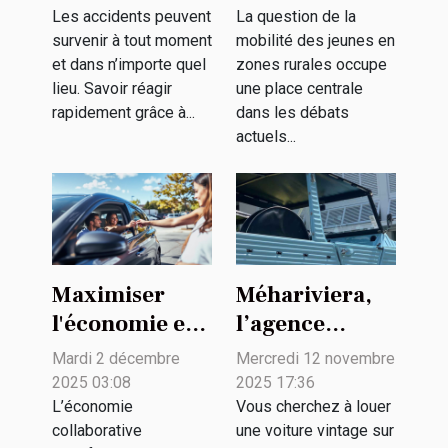
peuvent sauver
jeunes en
Les accidents peuvent
La question de la
survenir à tout moment
mobilité des jeunes en
des vies ?
zones rurales
et dans n’importe quel
zones rurales occupe
?
lieu. Savoir réagir
une place centrale
rapidement grâce à...
dans les débats
actuels...
Maximiser
Méhariviera,
l'économie en
l’agence
louant des
spécialisée
Mardi 2 décembre
Mercredi 12 novembre
véhicules
dans la
2025 03:08
2025 17:36
entre
location de
L’économie
Vous cherchez à louer
collaborative
une voiture vintage sur
particuliers
voitures