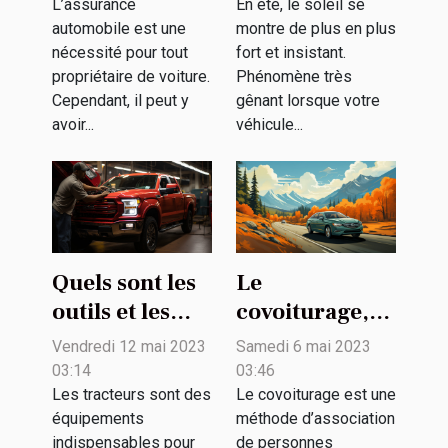
d'une
L’assurance
En été, le soleil se
automobile est une
montre de plus en plus
assurance
nécessité pour tout
fort et insistant.
automobile ?
propriétaire de voiture.
Phénomène très
Cependant, il peut y
gênant lorsque votre
avoir...
véhicule...
Quels sont les
Le
outils et les
covoiturage,
techniques
qu'est-ce que
Vendredi 12 mai 2023
Samedi 6 mai 2023
d’entretien
c'est ?
03:14
03:46
d’un tracteur ?
Les tracteurs sont des
Le covoiturage est une
équipements
méthode d’association
indispensables pour
de personnes