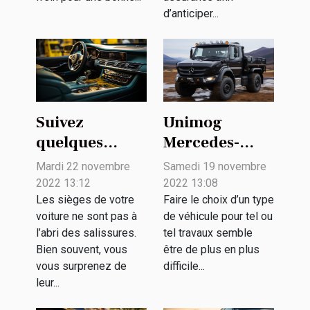
d’anticiper...
Suivez
Unimog
quelques
Mercedes-
conseils
Benz :
Mardi 22 novembre
Samedi 19 novembre
pratiques pour
pourquoi le
2022 13:12
2022 13:08
le nettoyage de
préférer ?
Les sièges de votre
Faire le choix d’un type
voiture ne sont pas à
de véhicule pour tel ou
votre véhicule
l’abri des salissures.
tel travaux semble
Bien souvent, vous
être de plus en plus
vous surprenez de
difficile...
leur...