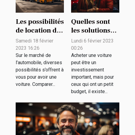
Les possibilités
Quelles sont
de location de
les solutions
voiture
pour acheter
Samedi 18 février
Lundi 6 février 2023
une voiture
2023 16:26
00:26
avec un petit
Sur le marché de
Acheter une voiture
l’automobile, diverses
peut être un
budget ?
possibilités s’offrent à
investissement
vous pour avoir une
important, mais pour
voiture. Comparer...
ceux qui ont un petit
budget, il existe...