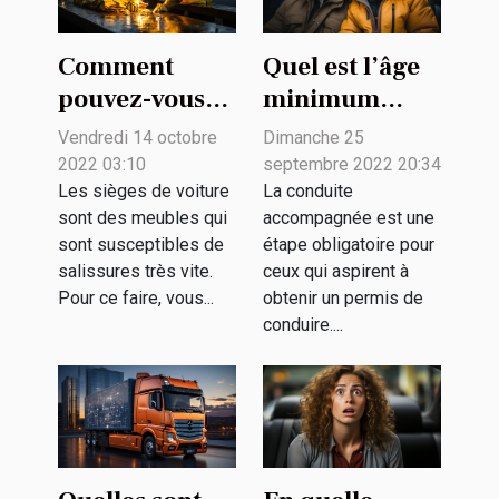
Comment
Quel est l’âge
pouvez-vous
minimum
bien nettoyer
pour une
Vendredi 14 octobre
Dimanche 25
les sièges de
conduite
2022 03:10
septembre 2022 20:34
votre voiture ?
accompagnée
Les sièges de voiture
La conduite
sont des meubles qui
accompagnée est une
?
sont susceptibles de
étape obligatoire pour
salissures très vite.
ceux qui aspirent à
Pour ce faire, vous...
obtenir un permis de
conduire....