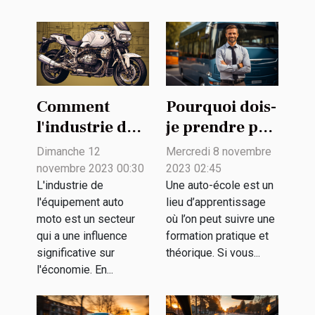
Comment
Pourquoi dois-
l'industrie de
je prendre par
l'équipement
une auto-
Dimanche 12
Mercredi 8 novembre
auto moto
école ?
novembre 2023 00:30
2023 02:45
contribue à
L'industrie de
Une auto-école est un
l'équipement auto
lieu d’apprentissage
l'économie
moto est un secteur
où l’on peut suivre une
qui a une influence
formation pratique et
significative sur
théorique. Si vous...
l'économie. En...