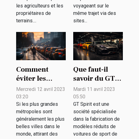
les agriculteurs et les
voyageant sur le
propriétaires de
même trajet via des
terrains....
sites...
Comment
Que faut-il
éviter les
savoir du GT
bouchons dans
Spirit sur sa
Mercredi 12 avril 2023
Mardi 11 avril 2023
le trafic des
passion pour
03:20
05:50
grandes villes
les voitures
Si les plus grandes
GT Spirit est une
métropoles sont
société spécialisée
?
d'exception ?
généralement les plus
dans la fabrication de
belles villes dans le
modèles réduits de
monde, attirant des
voitures de sport de