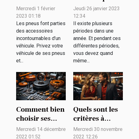
pourquoi
pour profiter
Mercredi 1 février
Jeudi 26 janvier 2023
opter pour ce
de l'été ?
2023 01:18
12:34
choix ?
Les pneus font parties
Il existe plusieurs
des accessoires
périodes dans une
incontournables d’un
année. Et pendant ces
véhicule. Privez votre
différentes périodes,
véhicule de ses pneus
vous devez quand
et...
même...
Comment bien
Quels sont les
choisir ses
critères à
pièces
prendre en
Mercredi 14 décembre
Mercredi 30 novembre
détachées
compte pour
2022 01:52
2022 12:26