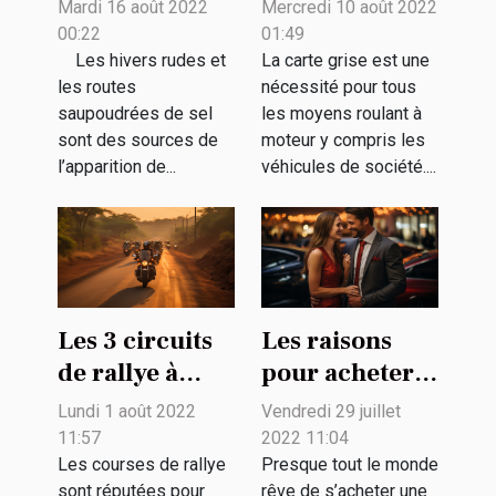
antirouille
établir une
Mardi 16 août 2022
Mercredi 10 août 2022
pouvez-vous
carte grise au
00:22
01:49
opter ?
nom d’un
Les hivers rudes et
La carte grise est une
les routes
nécessité pour tous
véhicule
saupoudrées de sel
les moyens roulant à
d’entreprise
sont des sources de
moteur y compris les
l’apparition de...
véhicules de société....
Les 3 circuits
Les raisons
de rallye à
pour acheter
moto les plus
une voiture
Lundi 1 août 2022
Vendredi 29 juillet
populaires ?
d'occasion
11:57
2022 11:04
Les courses de rallye
Presque tout le monde
sont réputées pour
rêve de s’acheter une