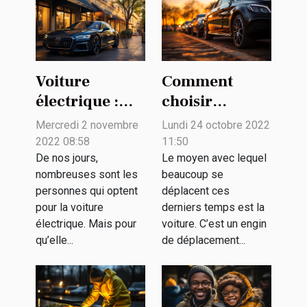
Voiture
Comment
électrique :
choisir
quelques
l’empattement
Mercredi 2 novembre
Lundi 24 octobre 2022
critères pour
d’une voiture ?
2022 08:58
11:50
choisir la
De nos jours,
Le moyen avec lequel
nombreuses sont les
beaucoup se
puissance du
personnes qui optent
déplacent ces
chargeur
pour la voiture
derniers temps est la
électrique. Mais pour
voiture. C’est un engin
qu’elle...
de déplacement...