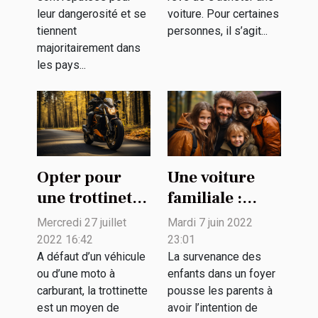
leur dangerosité et se
voiture. Pour certaines
tiennent
personnes, il s’agit...
majoritairement dans
les pays...
Opter pour
Une voiture
une trottinette
familiale :
électrique :
comment
Mercredi 27 juillet
Mardi 7 juin 2022
quel intérêt ?
choisir ?
2022 16:42
23:01
A défaut d’un véhicule
La survenance des
ou d’une moto à
enfants dans un foyer
carburant, la trottinette
pousse les parents à
est un moyen de
avoir l’intention de