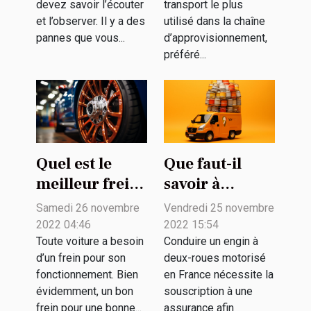
devez savoir l’écouter
transport le plus
et l’observer. Il y a des
utilisé dans la chaîne
pannes que vous...
d’approvisionnement,
préféré...
Quel est le
Que faut-il
meilleur frein
savoir à
pour votre
propos de
Samedi 26 novembre
Vendredi 25 novembre
voiture ?
l’assurance
2022 04:46
2022 15:54
jeune
Toute voiture a besoin
Conduire un engin à
d’un frein pour son
deux-roues motorisé
conducteur A2
fonctionnement. Bien
en France nécessite la
?
évidemment, un bon
souscription à une
frein pour une bonne...
assurance afin