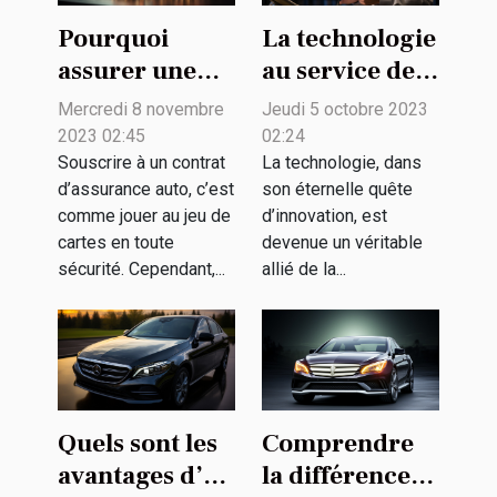
Pourquoi
La technologie
assurer une
au service de
voiture ?
la biodiversité
Mercredi 8 novembre
Jeudi 5 octobre 2023
: enjeux et
2023 02:45
02:24
défis
Souscrire à un contrat
La technologie, dans
d’assurance auto, c’est
son éternelle quête
comme jouer au jeu de
d’innovation, est
cartes en toute
devenue un véritable
sécurité. Cependant,...
allié de la...
Quels sont les
Comprendre
avantages d’un
la différence