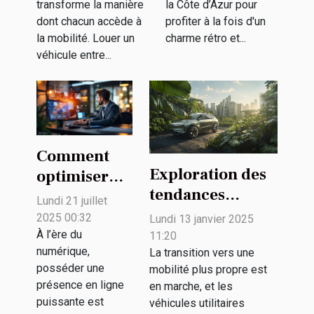
transforme la manière
la Côte d’Azur pour
vintage
dont chacun accède à
profiter à la fois d'un
la mobilité. Louer un
charme rétro et...
véhicule entre...
Comment
Exploration des
optimiser
tendances
votre
Lundi 21 juillet
futures des SUV
présence en
2025 00:32
Lundi 13 janvier 2025
électriques et
ligne grâce à
À l’ère du
11:20
numérique,
leur impact
La transition vers une
des solutions
posséder une
mobilité plus propre est
environnemental
publicitaires
présence en ligne
en marche, et les
innovantes ?
puissante est
véhicules utilitaires