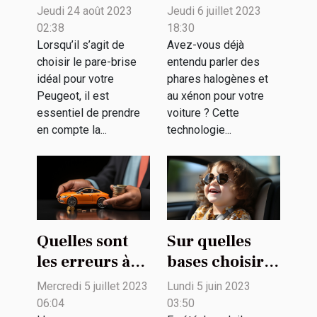
pare-brise en
entre les
Jeudi 24 août 2023
Jeudi 6 juillet 2023
verre de
phares
02:38
18:30
sécurité pour
halogènes et
Lorsqu’il s’agit de
Avez-vous déjà
choisir le pare-brise
entendu parler des
votre Peugeot
au xénon pour
idéal pour votre
phares halogènes et
?
votre voiture
Peugeot, il est
au xénon pour votre
essentiel de prendre
voiture ? Cette
en compte la...
technologie...
Quelles sont
Sur quelles
les erreurs à
bases choisir
éviter lors de
un pare-soleil
Mercredi 5 juillet 2023
Lundi 5 juin 2023
la souscription
voiture bébé ?
06:04
03:50