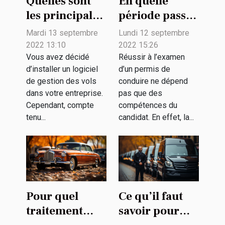
Quelles sont
En quelle
les principales
période passer
fonctionnalités
le permis de
Mardi 13 septembre
Lundi 12 septembre
d’un logiciel
conduire pour
2022 13:10
2022 15:26
de gestion de
augmenter sa
Vous avez décidé
Réussir à l’examen
d’installer un logiciel
d’un permis de
flotte ?
chance de
de gestion des vols
conduire ne dépend
réussir ?
dans votre entreprise.
pas que des
Cependant, compte
compétences du
tenu...
candidat. En effet, la...
Pour quel
Ce qu’il faut
traitement
savoir pour