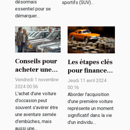
désormais
sportifs (SUV)...
essentiel pour se
démarquer...
Conseils pour
Les étapes clés
acheter une
pour financer
voiture
intelligemment
Vendredi 1 novembre
Jeudi 11 avril 2024
d'occasion en
votre première
2024 00:56
00:16
toute sécurité
L'achat d’une voiture
voiture
Aborder l'acquisition
d'occasion peut
d'une première voiture
souvent s'avérer être
représente un moment
une aventure semée
significatif dans la vie
d'embûches, mais
d'un individu....
aussi une...