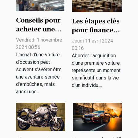
Conseils pour
Les étapes clés
acheter une
pour financer
voiture
intelligemment
Vendredi 1 novembre
Jeudi 11 avril 2024
d'occasion en
votre première
2024 00:56
00:16
toute sécurité
L'achat d’une voiture
voiture
Aborder l'acquisition
d'occasion peut
d'une première voiture
souvent s'avérer être
représente un moment
une aventure semée
significatif dans la vie
d'embûches, mais
d'un individu....
aussi une...