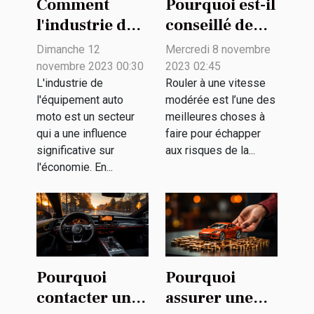
Comment
Pourquoi est-il
l'industrie de
conseillé de
l'équipement
rouler à une
Dimanche 12
Mercredi 8 novembre
auto moto
vitesse
novembre 2023 00:30
2023 02:45
contribue à
modérée ?
L'industrie de
Rouler à une vitesse
l'équipement auto
modérée est l’une des
l'économie
moto est un secteur
meilleures choses à
qui a une influence
faire pour échapper
significative sur
aux risques de la...
l'économie. En...
Pourquoi
Pourquoi
contacter un
assurer une