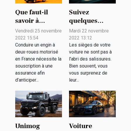
Que faut-il
Suivez
savoir à
quelques
propos de
conseils
Vendredi 25 novembre
Mardi 22 novembre
l’assurance
pratiques pour
2022 15:54
2022 13:12
jeune
le nettoyage de
Conduire un engin à
Les sièges de votre
deux-roues motorisé
voiture ne sont pas à
conducteur A2
votre véhicule
en France nécessite la
l’abri des salissures.
?
souscription à une
Bien souvent, vous
assurance afin
vous surprenez de
d’anticiper...
leur...
Unimog
Voiture