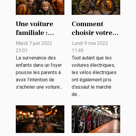
Une voiture
Comment
familiale :
choisir votre
comment
vélo électrique
Mardi 7 juin 2022
Lundi 9 mai 2022
choisir ?
noir ?
23:01
11:49
La survenance des
Tout autant que les
enfants dans un foyer
voitures électriques,
pousse les parents à
les vélos électriques
avoir l’intention de
ont également pris
s’acheter une voiture...
d’assaut le marché
de...