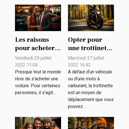
Les raisons
Opter pour
pour acheter
une trottinette
une voiture
électrique :
Vendredi 29 juillet
Mercredi 27 juillet
d'occasion
quel intérêt ?
2022 11:04
2022 16:42
Presque tout le monde
A défaut d’un véhicule
rêve de s’acheter une
ou d’une moto à
voiture. Pour certaines
carburant, la trottinette
personnes, il s’agit...
est un moyen de
déplacement que vous
pouvez...