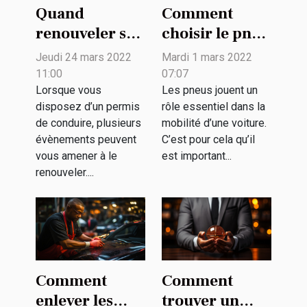
Quand
Comment
renouveler son
choisir le pneu
permis de
d’une voiture ?
Jeudi 24 mars 2022
Mardi 1 mars 2022
conduire ?
11:00
07:07
Lorsque vous
Les pneus jouent un
disposez d’un permis
rôle essentiel dans la
de conduire, plusieurs
mobilité d’une voiture.
évènements peuvent
C’est pour cela qu’il
vous amener à le
est important...
renouveler....
Comment
Comment
enlever les
trouver un