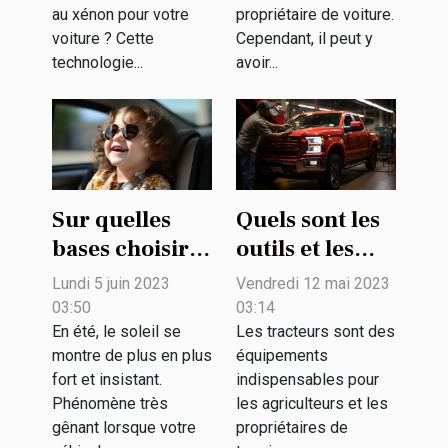
votre voiture
automobile ?
au xénon pour votre
propriétaire de voiture.
voiture ? Cette
Cependant, il peut y
technologie...
avoir...
Sur quelles
Quels sont les
bases choisir
outils et les
un pare-soleil
techniques
Lundi 5 juin 2023
Vendredi 12 mai 2023
voiture bébé ?
d’entretien
03:50
03:14
d’un tracteur ?
En été, le soleil se
Les tracteurs sont des
montre de plus en plus
équipements
fort et insistant.
indispensables pour
Phénomène très
les agriculteurs et les
gênant lorsque votre
propriétaires de