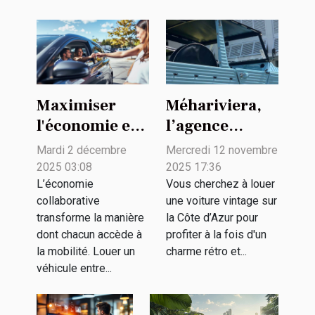
Maximiser
Méhariviera,
l'économie en
l’agence
louant des
spécialisée
Mardi 2 décembre
Mercredi 12 novembre
véhicules
dans la
2025 03:08
2025 17:36
entre
location de
L’économie
Vous cherchez à louer
collaborative
une voiture vintage sur
particuliers
voitures
transforme la manière
la Côte d’Azur pour
vintage
dont chacun accède à
profiter à la fois d'un
la mobilité. Louer un
charme rétro et...
véhicule entre...