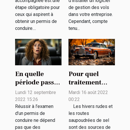
accompagnée est une
d’installer un logiciel
?
flotte ?
étape obligatoire pour
de gestion des vols
ceux qui aspirent à
dans votre entreprise.
obtenir un permis de
Cependant, compte
conduire....
tenu...
En quelle
Pour quel
période passer
traitement
le permis de
antirouille
Lundi 12 septembre
Mardi 16 août 2022
conduire pour
pouvez-vous
2022 15:26
00:22
augmenter sa
opter ?
Réussir à l’examen
Les hivers rudes et
d’un permis de
les routes
chance de
conduire ne dépend
saupoudrées de sel
réussir ?
pas que des
sont des sources de