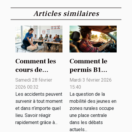
Articles similaires
Comment les
Comment le
cours de
permis B1
premiers
facilite-t-il la
Samedi 28 février
Mardi 3 février 2026
secours
mobilité des
2026 00:32
15:40
peuvent sauver
jeunes en
Les accidents peuvent
La question de la
survenir à tout moment
mobilité des jeunes en
des vies ?
zones rurales
et dans n’importe quel
zones rurales occupe
?
lieu. Savoir réagir
une place centrale
rapidement grâce à...
dans les débats
actuels...