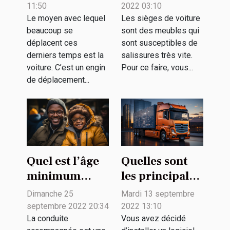
d’une voiture ?
les sièges de
11:50
2022 03:10
votre voiture ?
Le moyen avec lequel
Les sièges de voiture
beaucoup se
sont des meubles qui
déplacent ces
sont susceptibles de
derniers temps est la
salissures très vite.
voiture. C’est un engin
Pour ce faire, vous...
de déplacement...
Quel est l’âge
Quelles sont
minimum
les principales
pour une
fonctionnalités
Dimanche 25
Mardi 13 septembre
conduite
d’un logiciel
septembre 2022 20:34
2022 13:10
accompagnée
de gestion de
La conduite
Vous avez décidé