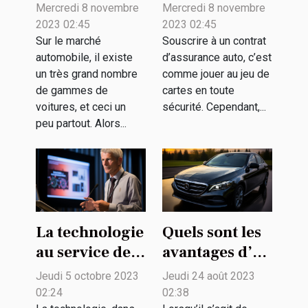
simulateur en
voiture ?
Mercredi 8 novembre
Mercredi 8 novembre
ligne pour un
2023 02:45
2023 02:45
achat de
Sur le marché
Souscrire à un contrat
automobile, il existe
d’assurance auto, c’est
véhicule ?
un très grand nombre
comme jouer au jeu de
de gammes de
cartes en toute
voitures, et ceci un
sécurité. Cependant,...
peu partout. Alors...
La technologie
Quels sont les
au service de
avantages d’un
la biodiversité
pare-brise en
Jeudi 5 octobre 2023
Jeudi 24 août 2023
: enjeux et
verre de
02:24
02:38