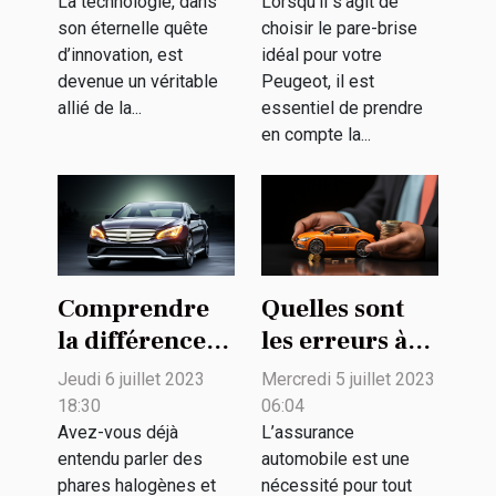
défis
sécurité pour
La technologie, dans
Lorsqu’il s’agit de
son éternelle quête
choisir le pare-brise
votre Peugeot
d’innovation, est
idéal pour votre
?
devenue un véritable
Peugeot, il est
allié de la...
essentiel de prendre
en compte la...
Comprendre
Quelles sont
la différence
les erreurs à
entre les
éviter lors de
Jeudi 6 juillet 2023
Mercredi 5 juillet 2023
phares
la souscription
18:30
06:04
halogènes et
d'une
Avez-vous déjà
L’assurance
entendu parler des
automobile est une
au xénon pour
assurance
phares halogènes et
nécessité pour tout