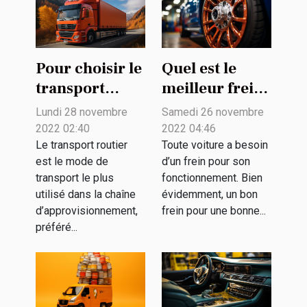
Pour choisir le
Quel est le
transport
meilleur frein
routier pour
pour votre
Lundi 28 novembre
Samedi 26 novembre
ses
voiture ?
2022 02:40
2022 04:46
marchandises
Le transport routier
Toute voiture a besoin
est le mode de
d’un frein pour son
?
transport le plus
fonctionnement. Bien
utilisé dans la chaîne
évidemment, un bon
d’approvisionnement,
frein pour une bonne...
préféré...