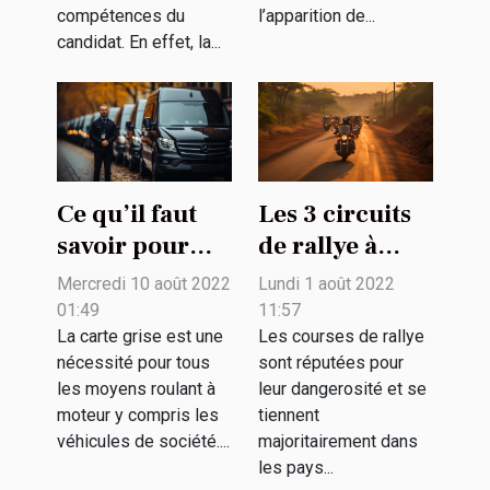
compétences du
l’apparition de...
candidat. En effet, la...
Ce qu’il faut
Les 3 circuits
savoir pour
de rallye à
établir une
moto les plus
Mercredi 10 août 2022
Lundi 1 août 2022
carte grise au
populaires ?
01:49
11:57
nom d’un
La carte grise est une
Les courses de rallye
nécessité pour tous
sont réputées pour
véhicule
les moyens roulant à
leur dangerosité et se
d’entreprise
moteur y compris les
tiennent
véhicules de société....
majoritairement dans
les pays...