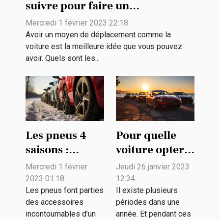
suivre pour faire un
rachat de véhicule ?
Mercredi 1 février 2023 22:18
Avoir un moyen de déplacement comme la
voiture est la meilleure idée que vous pouvez
avoir. Quels sont les...
Les pneus 4
Pour quelle
saisons :
voiture opter
pourquoi
pour profiter
Mercredi 1 février
Jeudi 26 janvier 2023
opter pour ce
de l'été ?
2023 01:18
12:34
choix ?
Les pneus font parties
Il existe plusieurs
des accessoires
périodes dans une
incontournables d’un
année. Et pendant ces