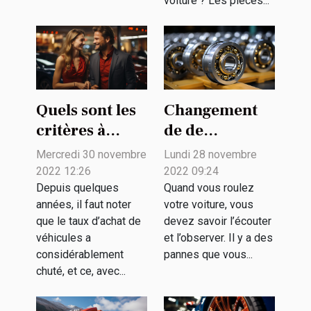
voiture ? Les pièces...
Quels sont les
Changement
critères à
de de
prendre en
roulement
Mercredi 30 novembre
Lundi 28 novembre
compte pour
avant arrière
2022 12:26
2022 09:24
choisir entre
de voiture: que
Depuis quelques
Quand vous roulez
années, il faut noter
votre voiture, vous
l’achat et la
faut-il savoir ?
que le taux d’achat de
devez savoir l’écouter
location de
véhicules a
et l’observer. Il y a des
voiture ?
considérablement
pannes que vous...
chuté, et ce, avec...