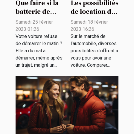
Que faire si la
Les possibilités
batterie de
de location de
votre
voiture
Samedi 25 février
Samedi 18 février
hoverboard ne
2023 01:26
2023 16:26
tient plus la
Votre voiture refuse
Sur le marché de
de démarrer le matin ?
l’automobile, diverses
charge ?
Elle a du mal à
possibilités s’offrent à
démarrer, même après
vous pour avoir une
un trajet, malgré un...
voiture. Comparer...