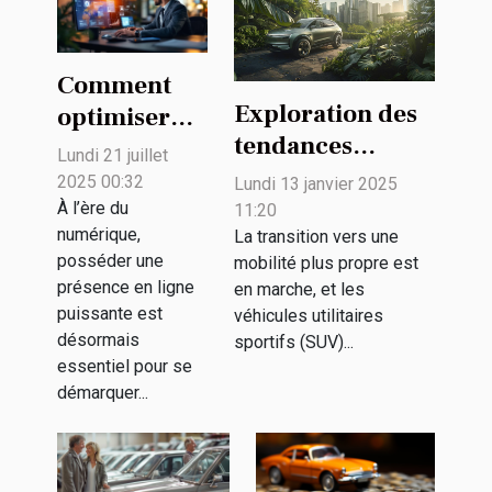
Comment
Exploration des
optimiser
tendances
votre
Lundi 21 juillet
futures des SUV
présence en
2025 00:32
Lundi 13 janvier 2025
électriques et
ligne grâce à
À l’ère du
11:20
numérique,
leur impact
La transition vers une
des solutions
posséder une
mobilité plus propre est
environnemental
publicitaires
présence en ligne
en marche, et les
innovantes ?
puissante est
véhicules utilitaires
désormais
sportifs (SUV)...
essentiel pour se
démarquer...