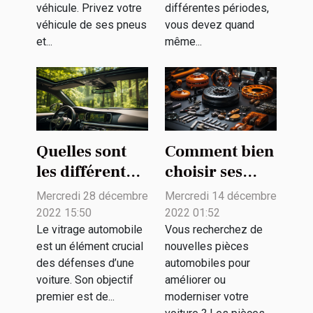
véhicule. Privez votre
différentes périodes,
véhicule de ses pneus
vous devez quand
et...
même...
Quelles sont
Comment bien
les différentes
choisir ses
options de
pièces
Mercredi 28 décembre
Mercredi 14 décembre
vitres
détachées
2022 15:50
2022 01:52
automobiles ?
pour son
Le vitrage automobile
Vous recherchez de
est un élément crucial
nouvelles pièces
véhicule ?
des défenses d’une
automobiles pour
voiture. Son objectif
améliorer ou
premier est de...
moderniser votre