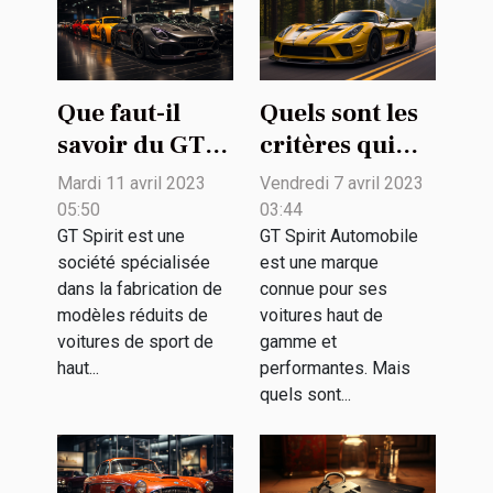
Que faut-il
Quels sont les
savoir du GT
critères qui
Spirit sur sa
déterminent
Mardi 11 avril 2023
Vendredi 7 avril 2023
passion pour
un bon
05:50
03:44
les voitures
véhicule GT
GT Spirit est une
GT Spirit Automobile
société spécialisée
est une marque
d'exception ?
Spirit
dans la fabrication de
connue pour ses
Automobile ?
modèles réduits de
voitures haut de
voitures de sport de
gamme et
haut...
performantes. Mais
quels sont...