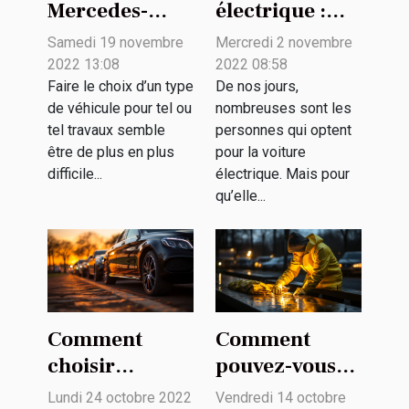
Mercedes-
électrique :
Benz :
quelques
Samedi 19 novembre
Mercredi 2 novembre
pourquoi le
critères pour
2022 13:08
2022 08:58
préférer ?
choisir la
Faire le choix d’un type
De nos jours,
de véhicule pour tel ou
nombreuses sont les
puissance du
tel travaux semble
personnes qui optent
chargeur
être de plus en plus
pour la voiture
difficile...
électrique. Mais pour
qu’elle...
Comment
Comment
choisir
pouvez-vous
l’empattement
bien nettoyer
Lundi 24 octobre 2022
Vendredi 14 octobre