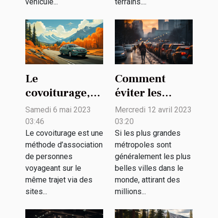
véhicule...
terrains....
Le
Comment
covoiturage,
éviter les
qu'est-ce que
bouchons dans
Samedi 6 mai 2023
Mercredi 12 avril 2023
c'est ?
le trafic des
03:46
03:20
grandes villes
Le covoiturage est une
Si les plus grandes
méthode d’association
métropoles sont
?
de personnes
généralement les plus
voyageant sur le
belles villes dans le
même trajet via des
monde, attirant des
sites...
millions...