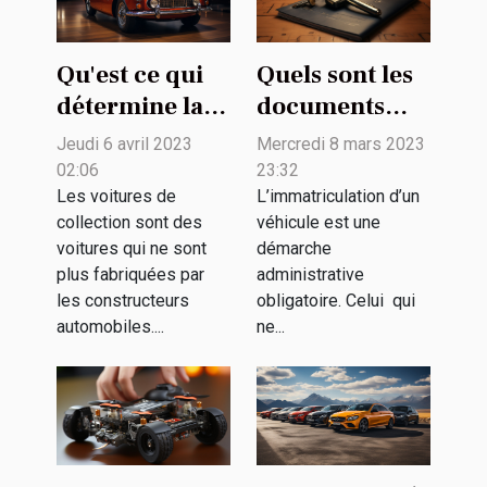
Qu'est ce qui
Quels sont les
détermine la
documents
valeur d'une
pour
Jeudi 6 avril 2023
Mercredi 8 mars 2023
voiture de
immatriculer
02:06
23:32
collection ?
un véhicule
Les voitures de
L’immatriculation d’un
collection sont des
véhicule est une
allemand en
voitures qui ne sont
démarche
France ?
plus fabriquées par
administrative
les constructeurs
obligatoire. Celui qui
automobiles....
ne...