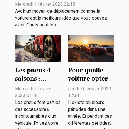
rachat de véhicule ?
Mercredi 1 février 2023 22:18
Avoir un moyen de déplacement comme la
voiture est la meilleure idée que vous pouvez
avoir. Quels sont les...
Les pneus 4
Pour quelle
saisons :
voiture opter
pourquoi
pour profiter
Mercredi 1 février
Jeudi 26 janvier 2023
opter pour ce
de l'été ?
2023 01:18
12:34
choix ?
Les pneus font parties
Il existe plusieurs
des accessoires
périodes dans une
incontournables d’un
année. Et pendant ces
véhicule. Privez votre
différentes périodes,