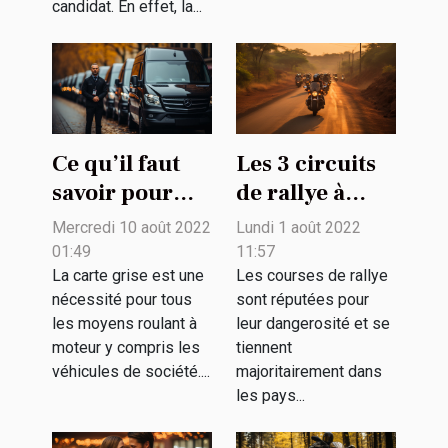
candidat. En effet, la...
Ce qu’il faut
Les 3 circuits
savoir pour
de rallye à
établir une
moto les plus
Mercredi 10 août 2022
Lundi 1 août 2022
carte grise au
populaires ?
01:49
11:57
nom d’un
La carte grise est une
Les courses de rallye
nécessité pour tous
sont réputées pour
véhicule
les moyens roulant à
leur dangerosité et se
d’entreprise
moteur y compris les
tiennent
véhicules de société....
majoritairement dans
les pays...