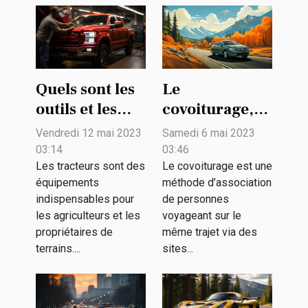
Quels sont les
Le
outils et les
covoiturage,
techniques
qu'est-ce que
Vendredi 12 mai 2023
Samedi 6 mai 2023
d’entretien
c'est ?
03:14
03:46
d’un tracteur ?
Les tracteurs sont des
Le covoiturage est une
équipements
méthode d’association
indispensables pour
de personnes
les agriculteurs et les
voyageant sur le
propriétaires de
même trajet via des
terrains....
sites...