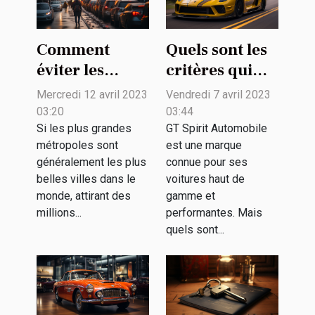
Comment
Quels sont les
éviter les
critères qui
bouchons dans
déterminent
Mercredi 12 avril 2023
Vendredi 7 avril 2023
le trafic des
un bon
03:20
03:44
grandes villes
véhicule GT
Si les plus grandes
GT Spirit Automobile
métropoles sont
est une marque
?
Spirit
généralement les plus
connue pour ses
Automobile ?
belles villes dans le
voitures haut de
monde, attirant des
gamme et
millions...
performantes. Mais
quels sont...