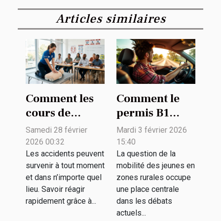
Articles similaires
Comment les
Comment le
cours de
permis B1
premiers
facilite-t-il la
Samedi 28 février
Mardi 3 février 2026
secours
mobilité des
2026 00:32
15:40
peuvent sauver
jeunes en
Les accidents peuvent
La question de la
survenir à tout moment
mobilité des jeunes en
des vies ?
zones rurales
et dans n’importe quel
zones rurales occupe
?
lieu. Savoir réagir
une place centrale
rapidement grâce à...
dans les débats
actuels...