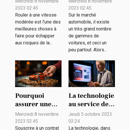
Mercredi 8 novembre
Mercredi 8 novembre
vitesse
ligne pour un
2023 02:45
2023 02:45
modérée ?
achat de
Rouler à une vitesse
Sur le marché
modérée est l’une des
automobile, il existe
véhicule ?
meilleures choses à
un très grand nombre
faire pour échapper
de gammes de
aux risques de la...
voitures, et ceci un
peu partout. Alors...
Pourquoi
La technologie
assurer une
au service de
voiture ?
la biodiversité
Mercredi 8 novembre
Jeudi 5 octobre 2023
: enjeux et
2023 02:45
02:24
défis
Souscrire à un contrat
La technologie, dans