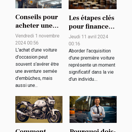
Conseils pour
Les étapes clés
acheter une
pour financer
voiture
intelligemment
Vendredi 1 novembre
Jeudi 11 avril 2024
d'occasion en
votre première
2024 00:56
00:16
toute sécurité
L'achat d’une voiture
voiture
Aborder l'acquisition
d'occasion peut
d'une première voiture
souvent s'avérer être
représente un moment
une aventure semée
significatif dans la vie
d'embûches, mais
d'un individu....
aussi une...
Comment
Pourquoi dois-