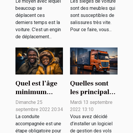
votre voiture ?
Le moyen avec lequel
Les sièges de voiture
beaucoup se
sont des meubles qui
déplacent ces
sont susceptibles de
derniers temps est la
salissures très vite.
voiture. C’est un engin
Pour ce faire, vous...
de déplacement...
Quel est l’âge
Quelles sont
minimum
les principales
pour une
fonctionnalités
Dimanche 25
Mardi 13 septembre
conduite
d’un logiciel
septembre 2022 20:34
2022 13:10
accompagnée
de gestion de
La conduite
Vous avez décidé
accompagnée est une
d’installer un logiciel
?
flotte ?
étape obligatoire pour
de gestion des vols