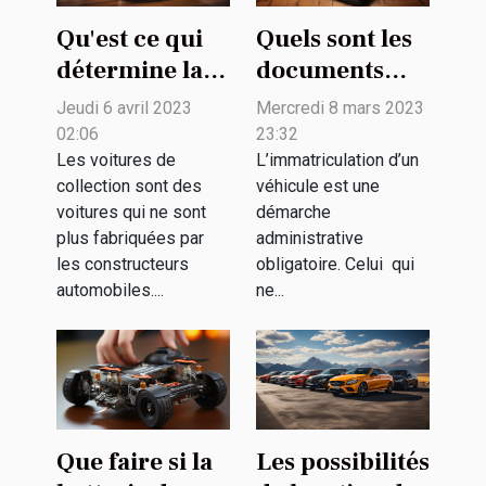
Qu'est ce qui
Quels sont les
détermine la
documents
valeur d'une
pour
Jeudi 6 avril 2023
Mercredi 8 mars 2023
voiture de
immatriculer
02:06
23:32
collection ?
un véhicule
Les voitures de
L’immatriculation d’un
collection sont des
véhicule est une
allemand en
voitures qui ne sont
démarche
France ?
plus fabriquées par
administrative
les constructeurs
obligatoire. Celui qui
automobiles....
ne...
Que faire si la
Les possibilités