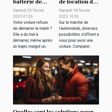
batterie de
de location de
votre
voiture
Samedi 25 février
Samedi 18 février
hoverboard ne
2023 01:26
2023 16:26
tient plus la
Votre voiture refuse
Sur le marché de
de démarrer le matin ?
l’automobile, diverses
charge ?
Elle a du mal à
possibilités s’offrent à
démarrer, même après
vous pour avoir une
un trajet, malgré un...
voiture. Comparer...