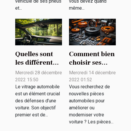
véhicule de ses pneus
vous devez quand
et...
même...
Quelles sont
Comment bien
les différentes
choisir ses
options de
pièces
Mercredi 28 décembre
Mercredi 14 décembre
vitres
détachées
2022 15:50
2022 01:52
automobiles ?
pour son
Le vitrage automobile
Vous recherchez de
est un élément crucial
nouvelles pièces
véhicule ?
des défenses d’une
automobiles pour
voiture. Son objectif
améliorer ou
premier est de...
moderniser votre
voiture ? Les pièces...