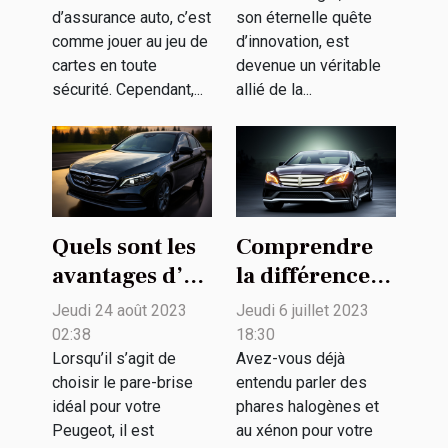
d’assurance auto, c’est
son éternelle quête
comme jouer au jeu de
d’innovation, est
cartes en toute
devenue un véritable
sécurité. Cependant,...
allié de la...
Quels sont les
Comprendre
avantages d’un
la différence
pare-brise en
entre les
Jeudi 24 août 2023
Jeudi 6 juillet 2023
verre de
phares
02:38
18:30
sécurité pour
halogènes et
Lorsqu’il s’agit de
Avez-vous déjà
choisir le pare-brise
entendu parler des
votre Peugeot
au xénon pour
idéal pour votre
phares halogènes et
?
votre voiture
Peugeot, il est
au xénon pour votre