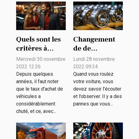
Quels sont les
Changement
critères à
de de
prendre en
roulement
Mercredi 30 novembre
Lundi 28 novembre
compte pour
avant arrière
2022 12:26
2022 09:24
choisir entre
de voiture: que
Depuis quelques
Quand vous roulez
années, il faut noter
votre voiture, vous
l’achat et la
faut-il savoir ?
que le taux d’achat de
devez savoir l’écouter
location de
véhicules a
et l’observer. Il y a des
voiture ?
considérablement
pannes que vous...
chuté, et ce, avec...