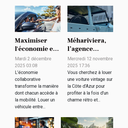
Maximiser
Méhariviera,
l'économie en
l’agence
louant des
spécialisée
Mardi 2 décembre
Mercredi 12 novembre
véhicules
dans la
2025 03:08
2025 17:36
entre
location de
L’économie
Vous cherchez à louer
collaborative
une voiture vintage sur
particuliers
voitures
transforme la manière
la Côte d’Azur pour
vintage
dont chacun accède à
profiter à la fois d'un
la mobilité. Louer un
charme rétro et...
véhicule entre...