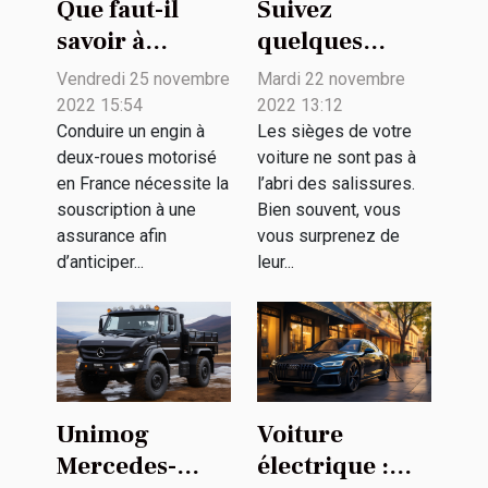
Que faut-il
Suivez
savoir à
quelques
propos de
conseils
Vendredi 25 novembre
Mardi 22 novembre
l’assurance
pratiques pour
2022 15:54
2022 13:12
jeune
le nettoyage de
Conduire un engin à
Les sièges de votre
deux-roues motorisé
voiture ne sont pas à
conducteur A2
votre véhicule
en France nécessite la
l’abri des salissures.
?
souscription à une
Bien souvent, vous
assurance afin
vous surprenez de
d’anticiper...
leur...
Unimog
Voiture
Mercedes-
électrique :