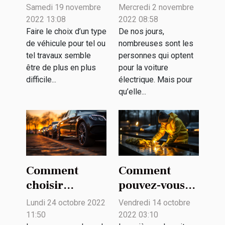
Benz :
quelques
Samedi 19 novembre
Mercredi 2 novembre
pourquoi le
critères pour
2022 13:08
2022 08:58
préférer ?
choisir la
Faire le choix d’un type
De nos jours,
de véhicule pour tel ou
nombreuses sont les
puissance du
tel travaux semble
personnes qui optent
chargeur
être de plus en plus
pour la voiture
difficile...
électrique. Mais pour
qu’elle...
Comment
Comment
choisir
pouvez-vous
l’empattement
bien nettoyer
Lundi 24 octobre 2022
Vendredi 14 octobre
d’une voiture ?
les sièges de
11:50
2022 03:10