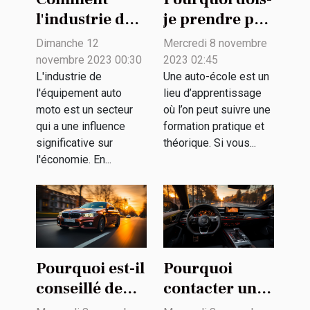
l'industrie de
je prendre par
l'équipement
une auto-
Dimanche 12
Mercredi 8 novembre
auto moto
école ?
novembre 2023 00:30
2023 02:45
contribue à
L'industrie de
Une auto-école est un
l'équipement auto
lieu d’apprentissage
l'économie
moto est un secteur
où l’on peut suivre une
qui a une influence
formation pratique et
significative sur
théorique. Si vous...
l'économie. En...
Pourquoi est-il
Pourquoi
conseillé de
contacter un
rouler à une
simulateur en