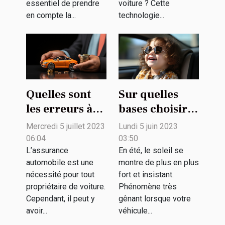
essentiel de prendre
voiture ? Cette
en compte la...
technologie...
Quelles sont
Sur quelles
les erreurs à
bases choisir
éviter lors de
un pare-soleil
Mercredi 5 juillet 2023
Lundi 5 juin 2023
la souscription
voiture bébé ?
06:04
03:50
d'une
L’assurance
En été, le soleil se
automobile est une
montre de plus en plus
assurance
nécessité pour tout
fort et insistant.
automobile ?
propriétaire de voiture.
Phénomène très
Cependant, il peut y
gênant lorsque votre
avoir...
véhicule...