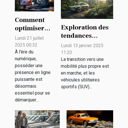
Comment
Exploration des
optimiser
tendances
votre
Lundi 21 juillet
futures des SUV
présence en
2025 00:32
Lundi 13 janvier 2025
électriques et
ligne grâce à
À l’ère du
11:20
numérique,
leur impact
La transition vers une
des solutions
posséder une
mobilité plus propre est
environnemental
publicitaires
présence en ligne
en marche, et les
innovantes ?
puissante est
véhicules utilitaires
désormais
sportifs (SUV)...
essentiel pour se
démarquer...