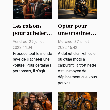
Les raisons
Opter pour
pour acheter
une trottinette
une voiture
électrique :
Vendredi 29 juillet
Mercredi 27 juillet
d'occasion
quel intérêt ?
2022 11:04
2022 16:42
Presque tout le monde
A défaut d’un véhicule
rêve de s’acheter une
ou d’une moto à
voiture. Pour certaines
carburant, la trottinette
personnes, il s’agit...
est un moyen de
déplacement que vous
pouvez...