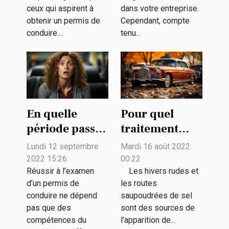
ceux qui aspirent à
dans votre entreprise.
obtenir un permis de
Cependant, compte
conduire....
tenu...
En quelle
Pour quel
période passer
traitement
le permis de
antirouille
Lundi 12 septembre
Mardi 16 août 2022
conduire pour
pouvez-vous
2022 15:26
00:22
augmenter sa
opter ?
Réussir à l’examen
Les hivers rudes et
d’un permis de
les routes
chance de
conduire ne dépend
saupoudrées de sel
réussir ?
pas que des
sont des sources de
compétences du
l’apparition de...