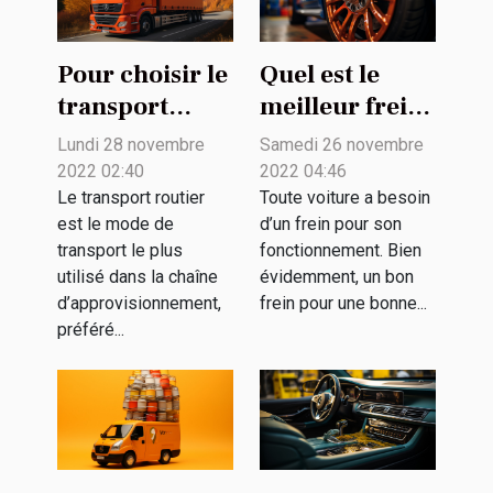
Pour choisir le
Quel est le
transport
meilleur frein
routier pour
pour votre
Lundi 28 novembre
Samedi 26 novembre
ses
voiture ?
2022 02:40
2022 04:46
marchandises
Le transport routier
Toute voiture a besoin
est le mode de
d’un frein pour son
?
transport le plus
fonctionnement. Bien
utilisé dans la chaîne
évidemment, un bon
d’approvisionnement,
frein pour une bonne...
préféré...