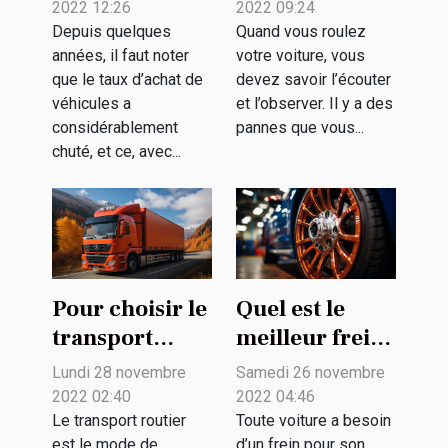
compte pour
avant arrière
2022 12:26
2022 09:24
choisir entre
de voiture: que
Depuis quelques
Quand vous roulez
années, il faut noter
votre voiture, vous
l’achat et la
faut-il savoir ?
que le taux d’achat de
devez savoir l’écouter
location de
véhicules a
et l’observer. Il y a des
voiture ?
considérablement
pannes que vous...
chuté, et ce, avec...
Pour choisir le
Quel est le
transport
meilleur frein
routier pour
pour votre
Lundi 28 novembre
Samedi 26 novembre
ses
voiture ?
2022 02:40
2022 04:46
marchandises
Le transport routier
Toute voiture a besoin
est le mode de
d’un frein pour son