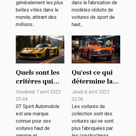
généralement les plus
dans la fabrication de
belles villes dans le
modèles réduits de
monde, attirant des
voitures de sport de
millions...
haut...
Quels sont les
Qu'est ce qui
critères qui
détermine la
déterminent
valeur d'une
Vendredi 7 avril 2023
Jeudi 6 avril 2023
un bon
voiture de
03:44
02:06
véhicule GT
collection ?
GT Spirit Automobile
Les voitures de
est une marque
collection sont des
Spirit
connue pour ses
voitures qui ne sont
Automobile ?
voitures haut de
plus fabriquées par
gamme et
les constructeurs