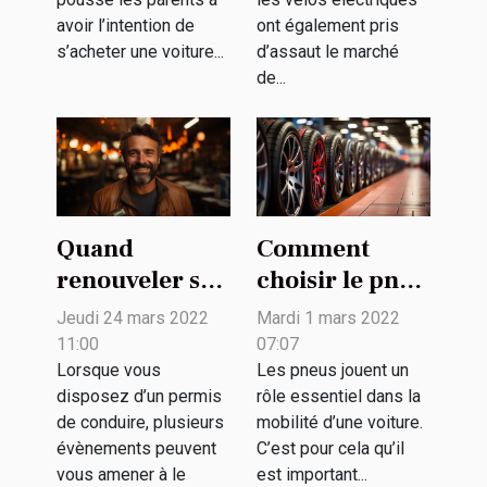
avoir l’intention de
ont également pris
s’acheter une voiture...
d’assaut le marché
de...
Quand
Comment
renouveler son
choisir le pneu
permis de
d’une voiture ?
Jeudi 24 mars 2022
Mardi 1 mars 2022
conduire ?
11:00
07:07
Lorsque vous
Les pneus jouent un
disposez d’un permis
rôle essentiel dans la
de conduire, plusieurs
mobilité d’une voiture.
évènements peuvent
C’est pour cela qu’il
vous amener à le
est important...