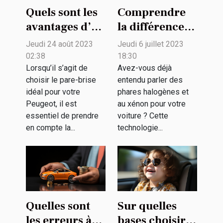
Quels sont les
Comprendre
avantages d’un
la différence
pare-brise en
entre les
Jeudi 24 août 2023
Jeudi 6 juillet 2023
verre de
phares
02:38
18:30
sécurité pour
halogènes et
Lorsqu’il s’agit de
Avez-vous déjà
choisir le pare-brise
entendu parler des
votre Peugeot
au xénon pour
idéal pour votre
phares halogènes et
?
votre voiture
Peugeot, il est
au xénon pour votre
essentiel de prendre
voiture ? Cette
en compte la...
technologie...
Quelles sont
Sur quelles
les erreurs à
bases choisir