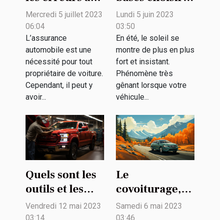
éviter lors de
un pare-soleil
Mercredi 5 juillet 2023
Lundi 5 juin 2023
la souscription
voiture bébé ?
06:04
03:50
d'une
L’assurance
En été, le soleil se
automobile est une
montre de plus en plus
assurance
nécessité pour tout
fort et insistant.
automobile ?
propriétaire de voiture.
Phénomène très
Cependant, il peut y
gênant lorsque votre
avoir...
véhicule...
Quels sont les
Le
outils et les
covoiturage,
techniques
qu'est-ce que
Vendredi 12 mai 2023
Samedi 6 mai 2023
d’entretien
c'est ?
03:14
03:46