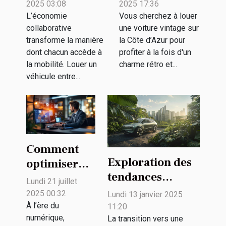
véhicules
dans la
2025 03:08
2025 17:36
entre
location de
L’économie
Vous cherchez à louer
collaborative
une voiture vintage sur
particuliers
voitures
transforme la manière
la Côte d’Azur pour
vintage
dont chacun accède à
profiter à la fois d'un
la mobilité. Louer un
charme rétro et...
véhicule entre...
Comment
Exploration des
optimiser
tendances
votre
Lundi 21 juillet
futures des SUV
présence en
2025 00:32
Lundi 13 janvier 2025
électriques et
ligne grâce à
À l’ère du
11:20
numérique,
leur impact
La transition vers une
des solutions