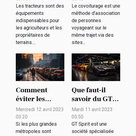
d’un tracteur ?
Les tracteurs sont des
Le covoiturage est une
équipements
méthode d’association
indispensables pour
de personnes
les agriculteurs et les
voyageant sur le
propriétaires de
même trajet via des
terrains....
sites...
Comment
Que faut-il
éviter les
savoir du GT
bouchons dans
Spirit sur sa
Mercredi 12 avril 2023
Mardi 11 avril 2023
le trafic des
passion pour
03:20
05:50
grandes villes
les voitures
Si les plus grandes
GT Spirit est une
métropoles sont
société spécialisée
?
d'exception ?