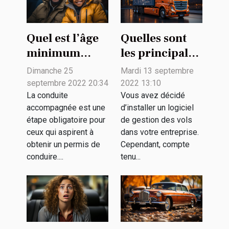
Quel est l’âge
Quelles sont
minimum
les principales
pour une
fonctionnalités
Dimanche 25
Mardi 13 septembre
conduite
d’un logiciel
septembre 2022 20:34
2022 13:10
accompagnée
de gestion de
La conduite
Vous avez décidé
accompagnée est une
d’installer un logiciel
?
flotte ?
étape obligatoire pour
de gestion des vols
ceux qui aspirent à
dans votre entreprise.
obtenir un permis de
Cependant, compte
conduire....
tenu...