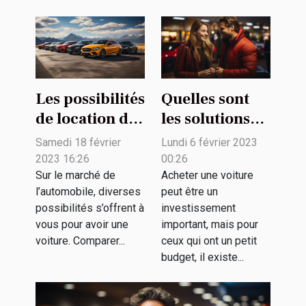
Les possibilités
Quelles sont
de location de
les solutions
voiture
pour acheter
Samedi 18 février
Lundi 6 février 2023
une voiture
2023 16:26
00:26
avec un petit
Sur le marché de
Acheter une voiture
l’automobile, diverses
peut être un
budget ?
possibilités s’offrent à
investissement
vous pour avoir une
important, mais pour
voiture. Comparer...
ceux qui ont un petit
budget, il existe...