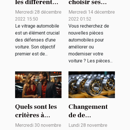
les différentes
choisir ses
options de
pièces
Mercredi 28 décembre
Mercredi 14 décembre
vitres
détachées
2022 15:50
2022 01:52
automobiles ?
pour son
Le vitrage automobile
Vous recherchez de
est un élément crucial
nouvelles pièces
véhicule ?
des défenses d’une
automobiles pour
voiture. Son objectif
améliorer ou
premier est de...
moderniser votre
voiture ? Les pièces...
Quels sont les
Changement
critères à
de de
prendre en
roulement
Mercredi 30 novembre
Lundi 28 novembre