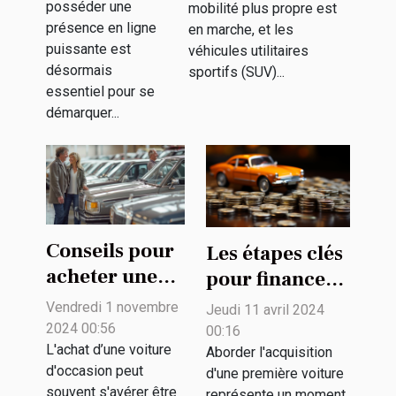
posséder une
mobilité plus propre est
environnemental
publicitaires
présence en ligne
en marche, et les
innovantes ?
puissante est
véhicules utilitaires
désormais
sportifs (SUV)...
essentiel pour se
démarquer...
Conseils pour
Les étapes clés
acheter une
pour financer
voiture
intelligemment
Vendredi 1 novembre
Jeudi 11 avril 2024
d'occasion en
votre première
2024 00:56
00:16
toute sécurité
L'achat d’une voiture
voiture
Aborder l'acquisition
d'occasion peut
d'une première voiture
souvent s'avérer être
représente un moment