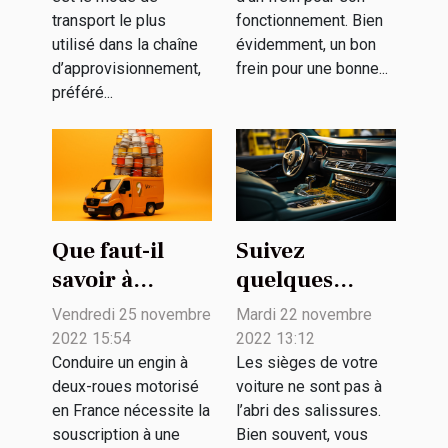
?
transport le plus
fonctionnement. Bien
utilisé dans la chaîne
évidemment, un bon
d’approvisionnement,
frein pour une bonne...
préféré...
Que faut-il
Suivez
savoir à
quelques
propos de
conseils
Vendredi 25 novembre
Mardi 22 novembre
l’assurance
pratiques pour
2022 15:54
2022 13:12
jeune
le nettoyage de
Conduire un engin à
Les sièges de votre
deux-roues motorisé
voiture ne sont pas à
conducteur A2
votre véhicule
en France nécessite la
l’abri des salissures.
?
souscription à une
Bien souvent, vous