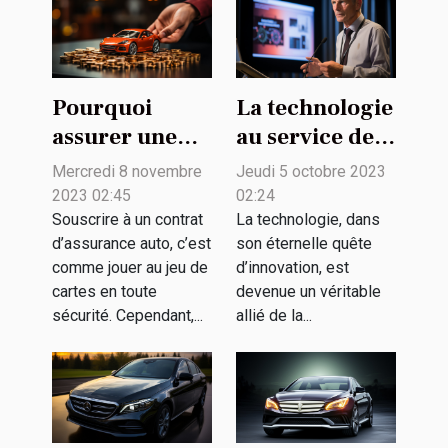
Pourquoi
La technologie
assurer une
au service de
voiture ?
la biodiversité
Mercredi 8 novembre
Jeudi 5 octobre 2023
: enjeux et
2023 02:45
02:24
défis
Souscrire à un contrat
La technologie, dans
d’assurance auto, c’est
son éternelle quête
comme jouer au jeu de
d’innovation, est
cartes en toute
devenue un véritable
sécurité. Cependant,...
allié de la...