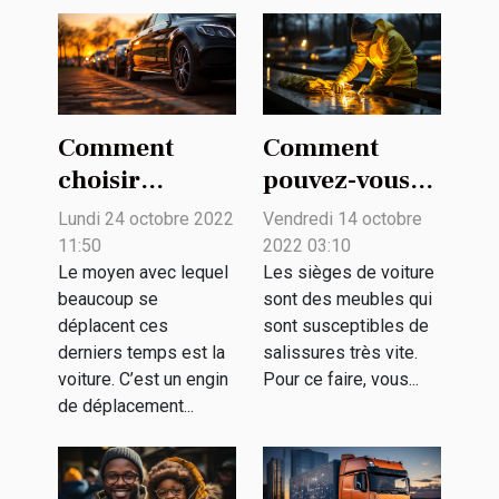
Comment
Comment
choisir
pouvez-vous
l’empattement
bien nettoyer
Lundi 24 octobre 2022
Vendredi 14 octobre
d’une voiture ?
les sièges de
11:50
2022 03:10
votre voiture ?
Le moyen avec lequel
Les sièges de voiture
beaucoup se
sont des meubles qui
déplacent ces
sont susceptibles de
derniers temps est la
salissures très vite.
voiture. C’est un engin
Pour ce faire, vous...
de déplacement...