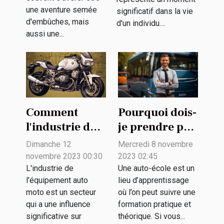
une aventure semée
significatif dans la vie
d'embûches, mais
d'un individu....
aussi une...
Comment
Pourquoi dois-
l'industrie de
je prendre par
l'équipement
une auto-
Dimanche 12
Mercredi 8 novembre
auto moto
école ?
novembre 2023 00:30
2023 02:45
contribue à
L'industrie de
Une auto-école est un
l'équipement auto
lieu d’apprentissage
l'économie
moto est un secteur
où l’on peut suivre une
qui a une influence
formation pratique et
significative sur
théorique. Si vous...