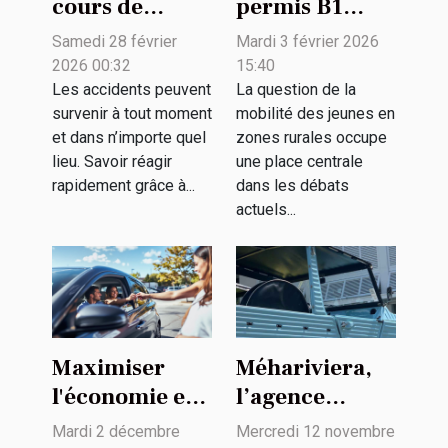
cours de
permis B1
premiers
facilite-t-il la
Samedi 28 février
Mardi 3 février 2026
secours
mobilité des
2026 00:32
15:40
peuvent sauver
jeunes en
Les accidents peuvent
La question de la
survenir à tout moment
mobilité des jeunes en
des vies ?
zones rurales
et dans n’importe quel
zones rurales occupe
?
lieu. Savoir réagir
une place centrale
rapidement grâce à...
dans les débats
actuels...
Maximiser
Méhariviera,
l'économie en
l’agence
louant des
spécialisée
Mardi 2 décembre
Mercredi 12 novembre