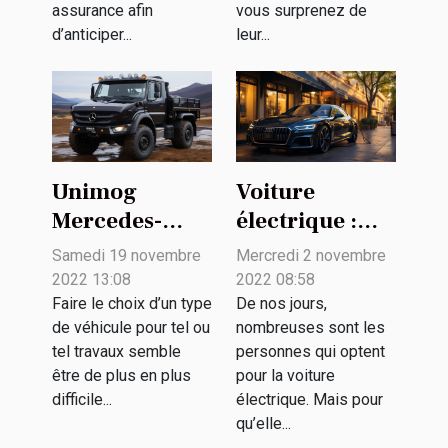
assurance afin
vous surprenez de
d’anticiper...
leur...
Unimog
Voiture
Mercedes-
électrique :
Benz :
quelques
Samedi 19 novembre
Mercredi 2 novembre
pourquoi le
critères pour
2022 13:08
2022 08:58
préférer ?
choisir la
Faire le choix d’un type
De nos jours,
de véhicule pour tel ou
nombreuses sont les
puissance du
tel travaux semble
personnes qui optent
chargeur
être de plus en plus
pour la voiture
difficile...
électrique. Mais pour
qu’elle...