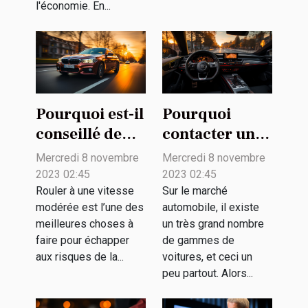
l'économie. En...
Pourquoi est-il
Pourquoi
conseillé de
contacter un
rouler à une
simulateur en
Mercredi 8 novembre
Mercredi 8 novembre
vitesse
ligne pour un
2023 02:45
2023 02:45
modérée ?
achat de
Rouler à une vitesse
Sur le marché
modérée est l’une des
automobile, il existe
véhicule ?
meilleures choses à
un très grand nombre
faire pour échapper
de gammes de
aux risques de la...
voitures, et ceci un
peu partout. Alors...