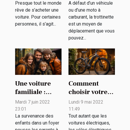
Presque tout le monde
A défaut d’un véhicule
rêve de s’acheter une
ou d’une moto à
voiture. Pour certaines
carburant, la trottinette
personnes, il s’agit...
est un moyen de
déplacement que vous
pouvez...
Une voiture
Comment
familiale :
choisir votre
comment
vélo électrique
Mardi 7 juin 2022
Lundi 9 mai 2022
choisir ?
noir ?
23:01
11:49
La survenance des
Tout autant que les
enfants dans un foyer
voitures électriques,
pousse les parents à
les vélos électriques