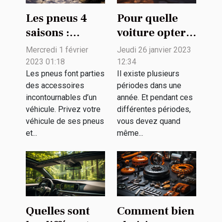
Les pneus 4
Pour quelle
saisons :
voiture opter
pourquoi
pour profiter
Mercredi 1 février
Jeudi 26 janvier 2023
opter pour ce
de l'été ?
2023 01:18
12:34
choix ?
Les pneus font parties
Il existe plusieurs
des accessoires
périodes dans une
incontournables d’un
année. Et pendant ces
véhicule. Privez votre
différentes périodes,
véhicule de ses pneus
vous devez quand
et...
même...
Quelles sont
Comment bien