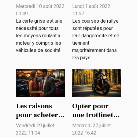
établir une
moto les plus
Mercredi 10 août 2022
Lundi 1 août 2022
carte grise au
populaires ?
01:49
11:57
nom d’un
La carte grise est une
Les courses de rallye
nécessité pour tous
sont réputées pour
véhicule
les moyens roulant à
leur dangerosité et se
d’entreprise
moteur y compris les
tiennent
véhicules de société....
majoritairement dans
les pays...
Les raisons
Opter pour
pour acheter
une trottinette
une voiture
électrique :
Vendredi 29 juillet
Mercredi 27 juillet
d'occasion
quel intérêt ?
2022 11:04
2022 16:42