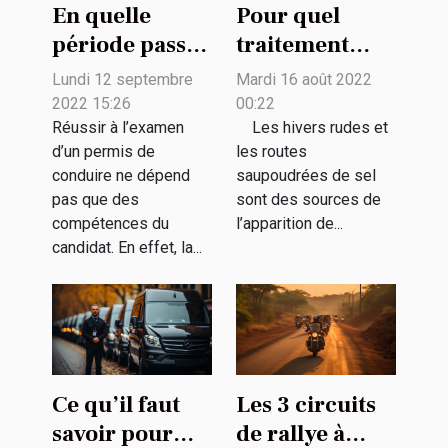
En quelle
Pour quel
période passer
traitement
le permis de
antirouille
Lundi 12 septembre
Mardi 16 août 2022
conduire pour
pouvez-vous
2022 15:26
00:22
augmenter sa
opter ?
Réussir à l’examen
Les hivers rudes et
d’un permis de
les routes
chance de
conduire ne dépend
saupoudrées de sel
réussir ?
pas que des
sont des sources de
compétences du
l’apparition de...
candidat. En effet, la...
Ce qu’il faut
Les 3 circuits
savoir pour
de rallye à