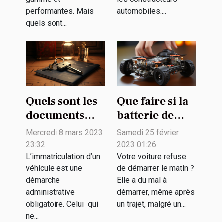
performantes. Mais
automobiles....
quels sont...
Quels sont les
Que faire si la
documents
batterie de
pour
votre
Mercredi 8 mars 2023
Samedi 25 février
immatriculer
hoverboard ne
23:32
2023 01:26
un véhicule
tient plus la
L’immatriculation d’un
Votre voiture refuse
véhicule est une
de démarrer le matin ?
allemand en
charge ?
démarche
Elle a du mal à
France ?
administrative
démarrer, même après
obligatoire. Celui qui
un trajet, malgré un...
ne...