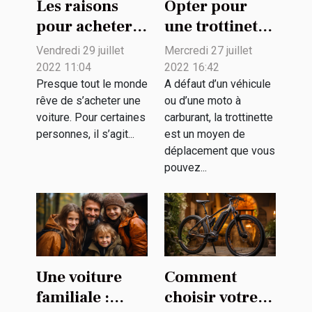
Les raisons
Opter pour
pour acheter
une trottinette
une voiture
électrique :
Vendredi 29 juillet
Mercredi 27 juillet
d'occasion
quel intérêt ?
2022 11:04
2022 16:42
Presque tout le monde
A défaut d’un véhicule
rêve de s’acheter une
ou d’une moto à
voiture. Pour certaines
carburant, la trottinette
personnes, il s’agit...
est un moyen de
déplacement que vous
pouvez...
Une voiture
Comment
familiale :
choisir votre