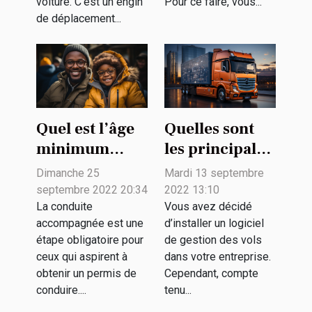
voiture. C’est un engin
Pour ce faire, vous...
de déplacement...
Quel est l’âge
Quelles sont
minimum
les principales
pour une
fonctionnalités
Dimanche 25
Mardi 13 septembre
conduite
d’un logiciel
septembre 2022 20:34
2022 13:10
accompagnée
de gestion de
La conduite
Vous avez décidé
accompagnée est une
d’installer un logiciel
?
flotte ?
étape obligatoire pour
de gestion des vols
ceux qui aspirent à
dans votre entreprise.
obtenir un permis de
Cependant, compte
conduire....
tenu...