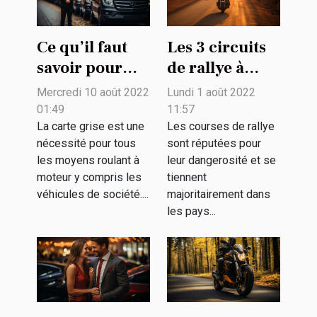
Ce qu’il faut
Les 3 circuits
savoir pour
de rallye à
établir une
moto les plus
Mercredi 10 août 2022
Lundi 1 août 2022
carte grise au
populaires ?
01:49
11:57
nom d’un
La carte grise est une
Les courses de rallye
nécessité pour tous
sont réputées pour
véhicule
les moyens roulant à
leur dangerosité et se
d’entreprise
moteur y compris les
tiennent
véhicules de société....
majoritairement dans
les pays...