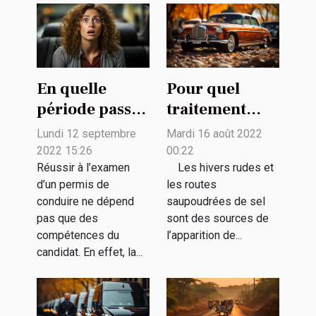
En quelle
Pour quel
période passer
traitement
le permis de
antirouille
Lundi 12 septembre
Mardi 16 août 2022
conduire pour
pouvez-vous
2022 15:26
00:22
augmenter sa
opter ?
Réussir à l’examen
Les hivers rudes et
d’un permis de
les routes
chance de
conduire ne dépend
saupoudrées de sel
réussir ?
pas que des
sont des sources de
compétences du
l’apparition de...
candidat. En effet, la...