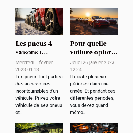
Les pneus 4
Pour quelle
saisons :
voiture opter
pourquoi
pour profiter
Mercredi 1 février
Jeudi 26 janvier 2023
opter pour ce
de l'été ?
2023 01:18
12:34
choix ?
Les pneus font parties
Il existe plusieurs
des accessoires
périodes dans une
incontournables d’un
année. Et pendant ces
véhicule. Privez votre
différentes périodes,
véhicule de ses pneus
vous devez quand
et...
même...