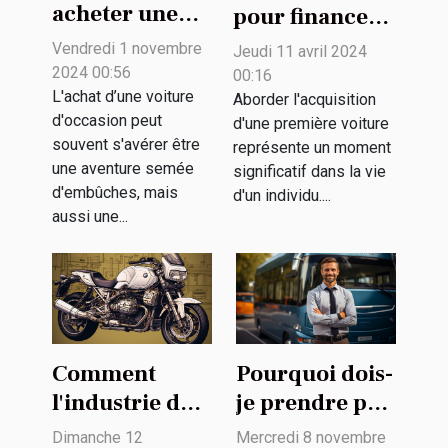
acheter une
pour financer
voiture
intelligemment
Vendredi 1 novembre
Jeudi 11 avril 2024
d'occasion en
votre première
2024 00:56
00:16
toute sécurité
L'achat d’une voiture
voiture
Aborder l'acquisition
d'occasion peut
d'une première voiture
souvent s'avérer être
représente un moment
une aventure semée
significatif dans la vie
d'embûches, mais
d'un individu....
aussi une...
Comment
Pourquoi dois-
l'industrie de
je prendre par
l'équipement
une auto-
Dimanche 12
Mercredi 8 novembre