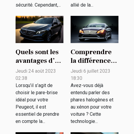
sécurité. Cependant,...
allié de la...
Quels sont les
Comprendre
avantages d’un
la différence
pare-brise en
entre les
Jeudi 24 août 2023
Jeudi 6 juillet 2023
verre de
phares
02:38
18:30
sécurité pour
halogènes et
Lorsqu’il s’agit de
Avez-vous déjà
choisir le pare-brise
entendu parler des
votre Peugeot
au xénon pour
idéal pour votre
phares halogènes et
?
votre voiture
Peugeot, il est
au xénon pour votre
essentiel de prendre
voiture ? Cette
en compte la...
technologie...