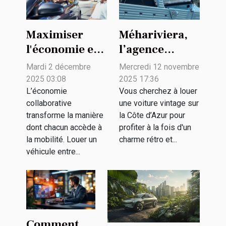
Maximiser
Méhariviera,
l'économie en
l’agence
louant des
spécialisée
Mardi 2 décembre
Mercredi 12 novembre
véhicules
dans la
2025 03:08
2025 17:36
entre
location de
L’économie
Vous cherchez à louer
collaborative
une voiture vintage sur
particuliers
voitures
transforme la manière
la Côte d’Azur pour
vintage
dont chacun accède à
profiter à la fois d'un
la mobilité. Louer un
charme rétro et...
véhicule entre...
Comment