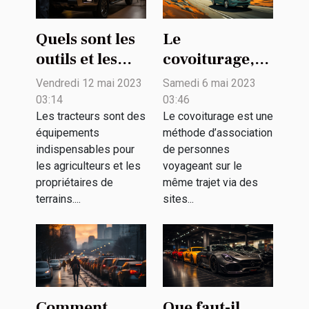
Quels sont les
Le
outils et les
covoiturage,
techniques
qu'est-ce que
Vendredi 12 mai 2023
Samedi 6 mai 2023
d’entretien
c'est ?
03:14
03:46
d’un tracteur ?
Les tracteurs sont des
Le covoiturage est une
équipements
méthode d’association
indispensables pour
de personnes
les agriculteurs et les
voyageant sur le
propriétaires de
même trajet via des
terrains....
sites...
Comment
Que faut-il