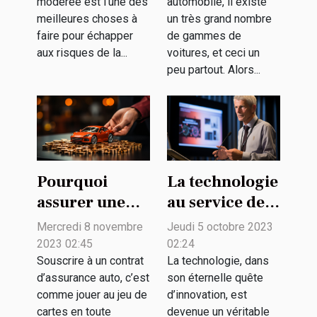
modérée est l’une des
automobile, il existe
véhicule ?
meilleures choses à
un très grand nombre
faire pour échapper
de gammes de
aux risques de la...
voitures, et ceci un
peu partout. Alors...
Pourquoi
La technologie
assurer une
au service de
voiture ?
la biodiversité
Mercredi 8 novembre
Jeudi 5 octobre 2023
: enjeux et
2023 02:45
02:24
défis
Souscrire à un contrat
La technologie, dans
d’assurance auto, c’est
son éternelle quête
comme jouer au jeu de
d’innovation, est
cartes en toute
devenue un véritable