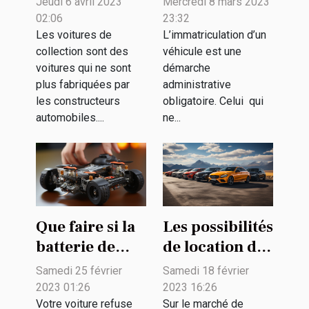
Jeudi 6 avril 2023
Mercredi 8 mars 2023
voiture de
immatriculer
02:06
23:32
collection ?
un véhicule
Les voitures de
L’immatriculation d’un
collection sont des
véhicule est une
allemand en
voitures qui ne sont
démarche
France ?
plus fabriquées par
administrative
les constructeurs
obligatoire. Celui qui
automobiles....
ne...
Que faire si la
Les possibilités
batterie de
de location de
votre
voiture
Samedi 25 février
Samedi 18 février
hoverboard ne
2023 01:26
2023 16:26
tient plus la
Votre voiture refuse
Sur le marché de