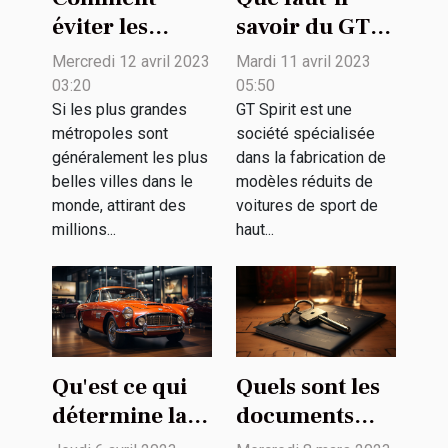
éviter les
savoir du GT
bouchons dans
Spirit sur sa
Mercredi 12 avril 2023
Mardi 11 avril 2023
le trafic des
passion pour
03:20
05:50
grandes villes
les voitures
Si les plus grandes
GT Spirit est une
métropoles sont
société spécialisée
?
d'exception ?
généralement les plus
dans la fabrication de
belles villes dans le
modèles réduits de
monde, attirant des
voitures de sport de
millions...
haut...
Qu'est ce qui
Quels sont les
détermine la
documents
valeur d'une
pour