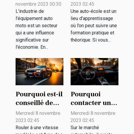
auto moto
école ?
novembre 2023 00:30
2023 02:45
contribue à
L'industrie de
Une auto-école est un
l'équipement auto
lieu d’apprentissage
l'économie
moto est un secteur
où l’on peut suivre une
qui a une influence
formation pratique et
significative sur
théorique. Si vous...
l'économie. En...
Pourquoi est-il
Pourquoi
conseillé de
contacter un
rouler à une
simulateur en
Mercredi 8 novembre
Mercredi 8 novembre
vitesse
ligne pour un
2023 02:45
2023 02:45
modérée ?
achat de
Rouler à une vitesse
Sur le marché