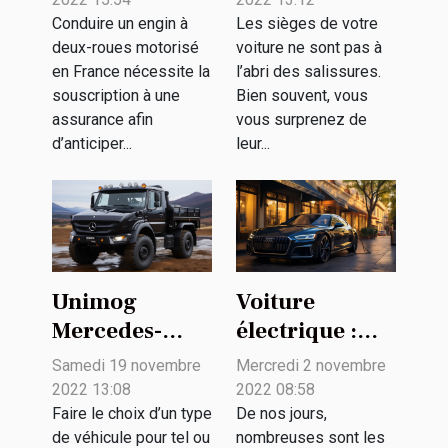
jeune
le nettoyage de
Conduire un engin à
Les sièges de votre
deux-roues motorisé
voiture ne sont pas à
conducteur A2
votre véhicule
en France nécessite la
l’abri des salissures.
?
souscription à une
Bien souvent, vous
assurance afin
vous surprenez de
d’anticiper...
leur...
Unimog
Voiture
Mercedes-
électrique :
Benz :
quelques
Samedi 19 novembre
Mercredi 2 novembre
pourquoi le
critères pour
2022 13:08
2022 08:58
préférer ?
choisir la
Faire le choix d’un type
De nos jours,
de véhicule pour tel ou
nombreuses sont les
puissance du