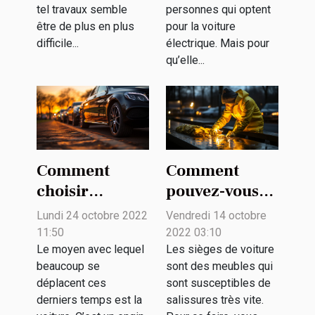
tel travaux semble
personnes qui optent
chargeur
être de plus en plus
pour la voiture
difficile...
électrique. Mais pour
qu’elle...
Comment
Comment
choisir
pouvez-vous
l’empattement
bien nettoyer
Lundi 24 octobre 2022
Vendredi 14 octobre
d’une voiture ?
les sièges de
11:50
2022 03:10
votre voiture ?
Le moyen avec lequel
Les sièges de voiture
beaucoup se
sont des meubles qui
déplacent ces
sont susceptibles de
derniers temps est la
salissures très vite.