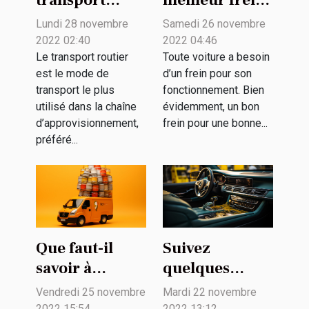
transport
meilleur frein
routier pour
pour votre
Lundi 28 novembre
Samedi 26 novembre
ses
voiture ?
2022 02:40
2022 04:46
marchandises
Le transport routier
Toute voiture a besoin
est le mode de
d’un frein pour son
?
transport le plus
fonctionnement. Bien
utilisé dans la chaîne
évidemment, un bon
d’approvisionnement,
frein pour une bonne...
préféré...
Que faut-il
Suivez
savoir à
quelques
propos de
conseils
Vendredi 25 novembre
Mardi 22 novembre
l’assurance
pratiques pour
2022 15:54
2022 13:12