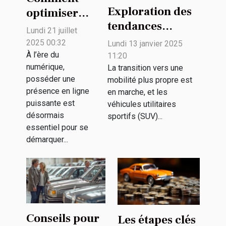
Exploration des
optimiser
tendances
votre
Lundi 21 juillet
futures des SUV
présence en
2025 00:32
Lundi 13 janvier 2025
électriques et
ligne grâce à
À l’ère du
11:20
numérique,
leur impact
La transition vers une
des solutions
posséder une
mobilité plus propre est
environnemental
publicitaires
présence en ligne
en marche, et les
innovantes ?
puissante est
véhicules utilitaires
désormais
sportifs (SUV)...
essentiel pour se
démarquer...
Conseils pour
Les étapes clés