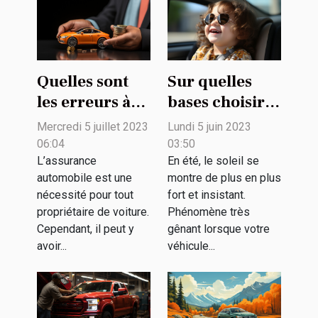
Quelles sont
Sur quelles
les erreurs à
bases choisir
éviter lors de
un pare-soleil
Mercredi 5 juillet 2023
Lundi 5 juin 2023
la souscription
voiture bébé ?
06:04
03:50
d'une
L’assurance
En été, le soleil se
automobile est une
montre de plus en plus
assurance
nécessité pour tout
fort et insistant.
automobile ?
propriétaire de voiture.
Phénomène très
Cependant, il peut y
gênant lorsque votre
avoir...
véhicule...