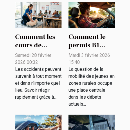
Comment les
Comment le
cours de
permis B1
premiers
facilite-t-il la
Samedi 28 février
Mardi 3 février 2026
secours
mobilité des
2026 00:32
15:40
peuvent sauver
jeunes en
Les accidents peuvent
La question de la
survenir à tout moment
mobilité des jeunes en
des vies ?
zones rurales
et dans n’importe quel
zones rurales occupe
?
lieu. Savoir réagir
une place centrale
rapidement grâce à...
dans les débats
actuels...