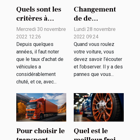
Quels sont les
Changement
critères à
de de
prendre en
roulement
Mercredi 30 novembre
Lundi 28 novembre
compte pour
avant arrière
2022 12:26
2022 09:24
choisir entre
de voiture: que
Depuis quelques
Quand vous roulez
années, il faut noter
votre voiture, vous
l’achat et la
faut-il savoir ?
que le taux d’achat de
devez savoir l’écouter
location de
véhicules a
et l’observer. Il y a des
voiture ?
considérablement
pannes que vous...
chuté, et ce, avec...
Pour choisir le
Quel est le