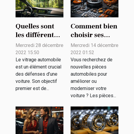
Quelles sont
Comment bien
les différentes
choisir ses
options de
pièces
Mercredi 28 décembre
Mercredi 14 décembre
vitres
détachées
2022 15:50
2022 01:52
automobiles ?
pour son
Le vitrage automobile
Vous recherchez de
est un élément crucial
nouvelles pièces
véhicule ?
des défenses d’une
automobiles pour
voiture. Son objectif
améliorer ou
premier est de...
moderniser votre
voiture ? Les pièces...