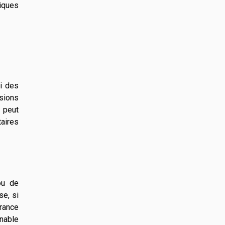
iques
ri des
usions
 peut
taires
ou de
se, si
rance
nnable