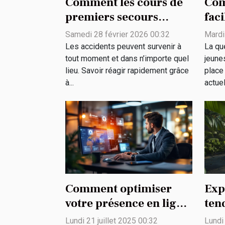
Comment les cours de
Com
premiers secours
faci
peuvent sauver des vies
des
Samedi 28 février 2026 00:32
Mardi
?
rur
Les accidents peuvent survenir à
La qu
tout moment et dans n’importe quel
jeune
lieu. Savoir réagir rapidement grâce
place
à...
actuel
Comment optimiser
Exp
votre présence en ligne
ten
grâce à des solutions
SUV
Lundi 21 juillet 2025 00:32
Lundi