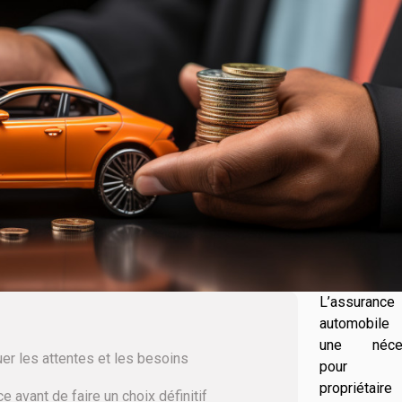
L’assurance
automobil
une néces
er les attentes et les besoins
pour t
propriétai
 avant de faire un choix définitif