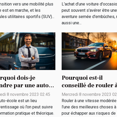
act
nsition vers une mobilité plus
L'achat d’une voiture d'occasi
ironnemental
e est en marche, et les
peut souvent s'avérer être une
les utilitaires sportifs (SUV)...
aventure semée d'embûches, 
aussi une...
rquoi dois-je
Pourquoi est-il
ndre par une auto-
conseillé de rouler 
le ?
une vitesse modérée
edi 8 novembre 2023 02:45
Mercredi 8 novembre 2023 02
uto-école est un lieu
Rouler à une vitesse modérée
rentissage où l’on peut suivre
l’une des meilleures choses à 
ormation pratique et théorique.
pour échapper aux risques de la