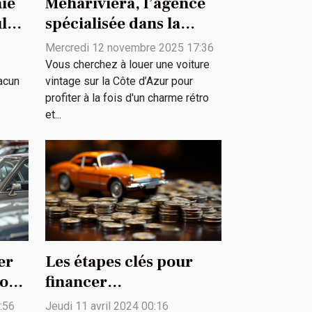
ie
Méhariviera, l’agence
ules
spécialisée dans la
location de voitures
Mercredi 12 novembre 2025 17:36
vintage
Vous cherchez à louer une voiture
acun
vintage sur la Côte d’Azur pour
profiter à la fois d'un charme rétro
et...
er
Les étapes clés pour
ion
financer
intelligemment votre
:56
Jeudi 11 avril 2024 00:16