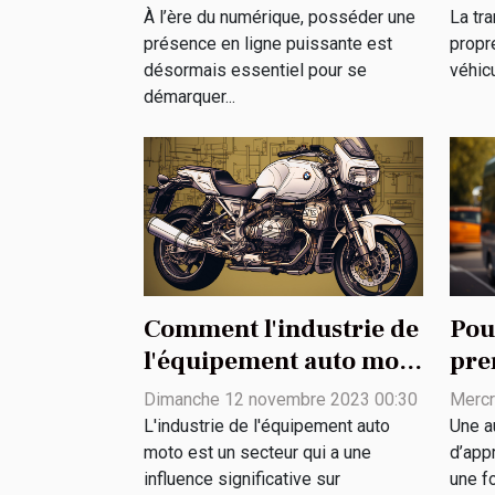
publicitaires
imp
À l’ère du numérique, posséder une
La tra
innovantes ?
env
présence en ligne puissante est
propr
désormais essentiel pour se
véhicu
démarquer...
Comment l'industrie de
Pou
l'équipement auto moto
pre
contribue à l'économie
éco
Dimanche 12 novembre 2023 00:30
Mercr
L'industrie de l'équipement auto
Une a
moto est un secteur qui a une
d’app
influence significative sur
une f