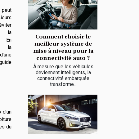
l peut
ieurs
viter
 la
Comment choisir le
n. En
meilleur système de
i la
mise à niveau pour la
 d’une
connectivité auto ?
guide
À mesure que les véhicules
deviennent intelligents, la
connectivité embarquée
transforme...
s d’un
oiture
es du