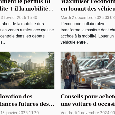
ment le permis B1
Maximiser l'économ
lite-t-il la mobilité
en louant des véhic
 jeunes en zones
entre particuliers
 3 février 2026 15:40
Mardi 2 décembre 2025 03:08
ales ?
estion de la mobilité des
L’économie collaborative
s en zones rurales occupe une
transforme la manière dont ch
 centrale dans les débats
accède à la mobilité. Louer un
s...
véhicule entre...
loration des
Conseils pour achet
dances futures des
une voiture d'occas
 électriques et leur
en toute sécurité
 13 janvier 2025 11:20
Vendredi 1 novembre 2024 00