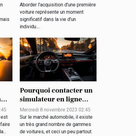
première voiture
on
Aborder l'acquisition d'une première
voiture représente un moment
mais
significatif dans la vie d'un
individu....
Pourquoi contacter un
à
simulateur en ligne
 ?
pour un achat de
:45
Mercredi 8 novembre 2023 02:45
véhicule ?
 est
Sur le marché automobile, il existe
faire
un très grand nombre de gammes
...
de voitures, et ceci un peu partout.