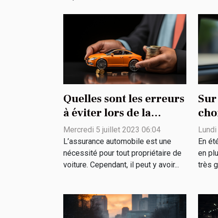
Quelles sont les erreurs
Sur
à éviter lors de la
choi
souscription d'une
voi
Mercredi 5 juillet 2023 06:04
Lundi
assurance automobile ?
L’assurance automobile est une
En été
nécessité pour tout propriétaire de
en pl
voiture. Cependant, il peut y avoir...
très g