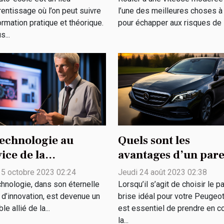
rentissage où l’on peut suivre
l’une des meilleures choses à 
ormation pratique et théorique.
pour échapper aux risques de la
s...
technologie au
Quels sont les
ice de la
avantages d’un pare
iversité : enjeux et
brise en verre de
 5 octobre 2023 02:24
Jeudi 24 août 2023 02:38
s
sécurité pour votre
chnologie, dans son éternelle
Lorsqu’il s’agit de choisir le p
Peugeot ?
 d’innovation, est devenue un
brise idéal pour votre Peugeot,
ble allié de la...
est essentiel de prendre en 
la...