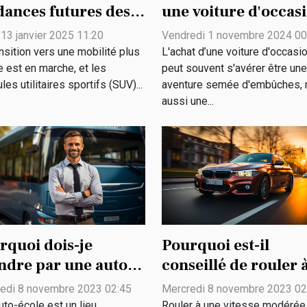
dances futures des
une voiture d'occas
 électriques et leur
en toute sécurité
 13 janvier 2025 11:20
Vendredi 1 novembre 2024 00
act
nsition vers une mobilité plus
L'achat d’une voiture d'occasi
ironnemental
e est en marche, et les
peut souvent s'avérer être une
les utilitaires sportifs (SUV)...
aventure semée d'embûches, 
aussi une...
rquoi dois-je
Pourquoi est-il
ndre par une auto-
conseillé de rouler 
le ?
une vitesse modérée
edi 8 novembre 2023 02:45
Mercredi 8 novembre 2023 02
uto-école est un lieu
Rouler à une vitesse modérée