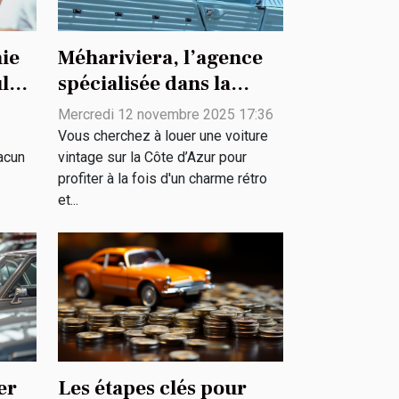
ie
Méhariviera, l’agence
ules
spécialisée dans la
location de voitures
Mercredi 12 novembre 2025 17:36
vintage
Vous cherchez à louer une voiture
acun
vintage sur la Côte d’Azur pour
profiter à la fois d'un charme rétro
et...
er
Les étapes clés pour