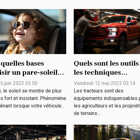
 quelles bases
Quels sont les outils
sir un pare-soleil
les techniques
ture bébé ?
d’entretien d’un
 5 juin 2023 03:50
Vendredi 12 mai 2023 03:14
tracteur ?
, le soleil se montre de plus
Les tracteurs sont des
us fort et insistant. Phénomène
équipements indispensables 
ênant lorsque votre véhicule...
les agriculteurs et les proprié
de terrains....