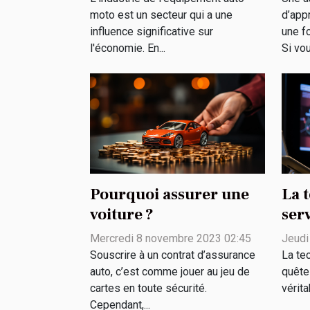
moto est un secteur qui a une
d’app
influence significative sur
une f
l'économie. En...
Si vou
Pourquoi assurer une
La 
voiture ?
serv
biod
Mercredi 8 novembre 2023 02:45
Jeudi
défi
Souscrire à un contrat d’assurance
La te
auto, c’est comme jouer au jeu de
quête
cartes en toute sécurité.
vérita
Cependant,...