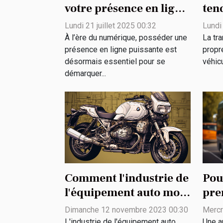
votre présence en ligne
ten
grâce à des solutions
SUV
Lundi 21 juillet 2025 00:32
Lundi
publicitaires
imp
À l’ère du numérique, posséder une
La tra
innovantes ?
env
présence en ligne puissante est
propr
désormais essentiel pour se
véhicu
démarquer...
Comment l'industrie de
Pou
l'équipement auto moto
pre
contribue à l'économie
éco
Dimanche 12 novembre 2023 00:30
Mercr
L'industrie de l'équipement auto
Une a