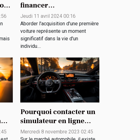
ion
financer
intelligemment votre
:56
Jeudi 11 avril 2024 00:16
première voiture
on
Aborder l'acquisition d'une première
voiture représente un moment
mais
significatif dans la vie d'un
individu....
Pourquoi contacter un
à
simulateur en ligne
 ?
pour un achat de
:45
Mercredi 8 novembre 2023 02:45
véhicule ?
 est
Sur le marché automobile, il existe