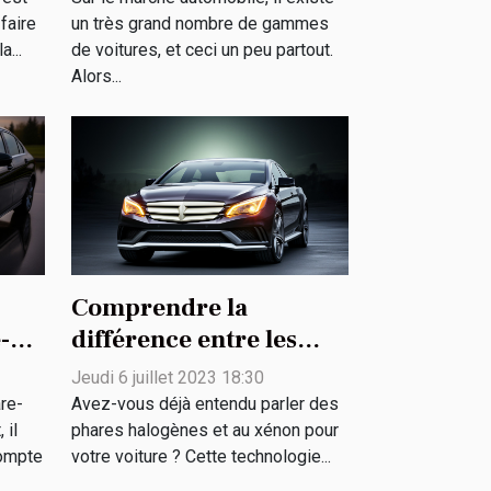
faire
un très grand nombre de gammes
...
de voitures, et ceci un peu partout.
Alors...
Comprendre la
-
différence entre les
phares halogènes et au
Jeudi 6 juillet 2023 18:30
xénon pour votre
are-
Avez-vous déjà entendu parler des
voiture
 il
phares halogènes et au xénon pour
compte
votre voiture ? Cette technologie...