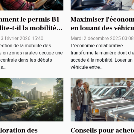
ment le permis B1
Maximiser l'économ
lite-t-il la mobilité
en louant des véhic
 jeunes en zones
entre particuliers
 3 février 2026 15:40
Mardi 2 décembre 2025 03:08
ales ?
estion de la mobilité des
L’économie collaborative
s en zones rurales occupe une
transforme la manière dont ch
 centrale dans les débats
accède à la mobilité. Louer un
s...
véhicule entre...
loration des
Conseils pour achet