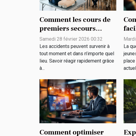
Comment les cours de
Com
premiers secours
faci
peuvent sauver des vies
des
Samedi 28 février 2026 00:32
Mardi
?
rur
Les accidents peuvent survenir à
La qu
tout moment et dans n’importe quel
jeune
lieu. Savoir réagir rapidement grâce
place
à...
actuel
Comment optimiser
Exp