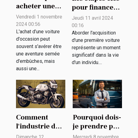
acheter une
pour financer
voiture
intelligemment
Vendredi 1 novembre
Jeudi 11 avril 2024
d'occasion en
votre première
2024 00:56
00:16
toute sécurité
L'achat d’une voiture
voiture
Aborder l'acquisition
d'occasion peut
d'une première voiture
souvent s'avérer être
représente un moment
une aventure semée
significatif dans la vie
d'embûches, mais
d'un individu....
aussi une...
Comment
Pourquoi dois-
l'industrie de
je prendre par
l'équipement
une auto-
Dimanche 12
Mercredi 8 novembre