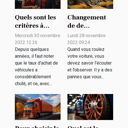
Quels sont les
Changement
critères à
de de
prendre en
roulement
Mercredi 30 novembre
Lundi 28 novembre
compte pour
avant arrière
2022 12:26
2022 09:24
choisir entre
de voiture: que
Depuis quelques
Quand vous roulez
années, il faut noter
votre voiture, vous
l’achat et la
faut-il savoir ?
que le taux d’achat de
devez savoir l’écouter
location de
véhicules a
et l’observer. Il y a des
voiture ?
considérablement
pannes que vous...
chuté, et ce, avec...