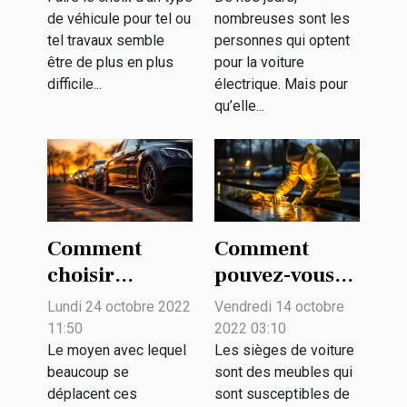
préférer ?
choisir la
de véhicule pour tel ou
nombreuses sont les
puissance du
tel travaux semble
personnes qui optent
chargeur
être de plus en plus
pour la voiture
difficile...
électrique. Mais pour
qu’elle...
Comment
Comment
choisir
pouvez-vous
l’empattement
bien nettoyer
Lundi 24 octobre 2022
Vendredi 14 octobre
d’une voiture ?
les sièges de
11:50
2022 03:10
votre voiture ?
Le moyen avec lequel
Les sièges de voiture
beaucoup se
sont des meubles qui
déplacent ces
sont susceptibles de