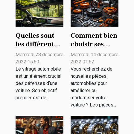
Quelles sont
Comment bien
les différentes
choisir ses
options de
pièces
Mercredi 28 décembre
Mercredi 14 décembre
vitres
détachées
2022 15:50
2022 01:52
automobiles ?
pour son
Le vitrage automobile
Vous recherchez de
est un élément crucial
nouvelles pièces
véhicule ?
des défenses d’une
automobiles pour
voiture. Son objectif
améliorer ou
premier est de...
moderniser votre
voiture ? Les pièces...