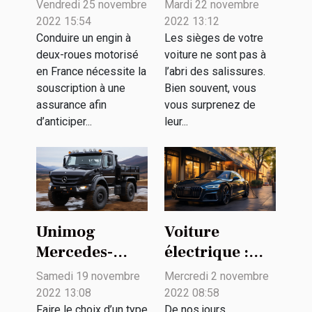
propos de
conseils
Vendredi 25 novembre
Mardi 22 novembre
l’assurance
pratiques pour
2022 15:54
2022 13:12
jeune
le nettoyage de
Conduire un engin à
Les sièges de votre
deux-roues motorisé
voiture ne sont pas à
conducteur A2
votre véhicule
en France nécessite la
l’abri des salissures.
?
souscription à une
Bien souvent, vous
assurance afin
vous surprenez de
d’anticiper...
leur...
Unimog
Voiture
Mercedes-
électrique :
Benz :
quelques
Samedi 19 novembre
Mercredi 2 novembre
pourquoi le
critères pour
2022 13:08
2022 08:58
Faire le choix d’un type
De nos jours,