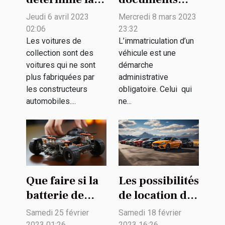
valeur d'une
pour
Jeudi 6 avril 2023
Mercredi 8 mars 2023
voiture de
immatriculer
02:06
23:32
collection ?
un véhicule
Les voitures de
L’immatriculation d’un
collection sont des
véhicule est une
allemand en
voitures qui ne sont
démarche
France ?
plus fabriquées par
administrative
les constructeurs
obligatoire. Celui qui
automobiles....
ne...
Que faire si la
Les possibilités
batterie de
de location de
votre
voiture
Samedi 25 février
Samedi 18 février
hoverboard ne
2023 01:26
2023 16:26