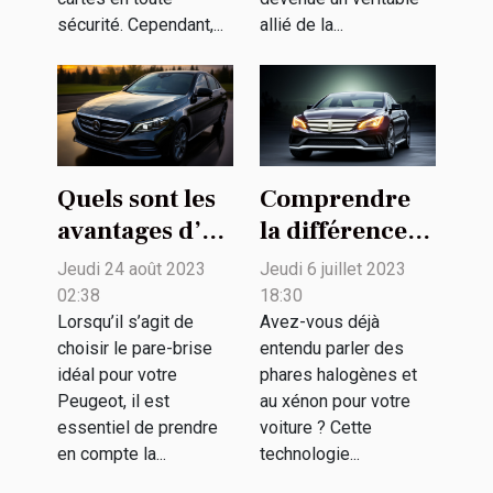
sécurité. Cependant,...
allié de la...
Quels sont les
Comprendre
avantages d’un
la différence
pare-brise en
entre les
Jeudi 24 août 2023
Jeudi 6 juillet 2023
verre de
phares
02:38
18:30
sécurité pour
halogènes et
Lorsqu’il s’agit de
Avez-vous déjà
choisir le pare-brise
entendu parler des
votre Peugeot
au xénon pour
idéal pour votre
phares halogènes et
?
votre voiture
Peugeot, il est
au xénon pour votre
essentiel de prendre
voiture ? Cette
en compte la...
technologie...