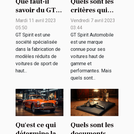
Que faut-il
Quels sont les
savoir du GT
critères qui
Spirit sur sa
déterminent
Mardi 11 avril 2023
Vendredi 7 avril 2023
passion pour
un bon
05:50
03:44
les voitures
véhicule GT
GT Spirit est une
GT Spirit Automobile
société spécialisée
est une marque
d'exception ?
Spirit
dans la fabrication de
connue pour ses
Automobile ?
modèles réduits de
voitures haut de
voitures de sport de
gamme et
haut...
performantes. Mais
quels sont...
Qu'est ce qui
Quels sont les
détermine la
documents