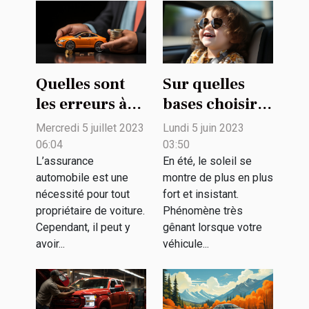
Quelles sont
Sur quelles
les erreurs à
bases choisir
éviter lors de
un pare-soleil
Mercredi 5 juillet 2023
Lundi 5 juin 2023
la souscription
voiture bébé ?
06:04
03:50
d'une
L’assurance
En été, le soleil se
automobile est une
montre de plus en plus
assurance
nécessité pour tout
fort et insistant.
automobile ?
propriétaire de voiture.
Phénomène très
Cependant, il peut y
gênant lorsque votre
avoir...
véhicule...