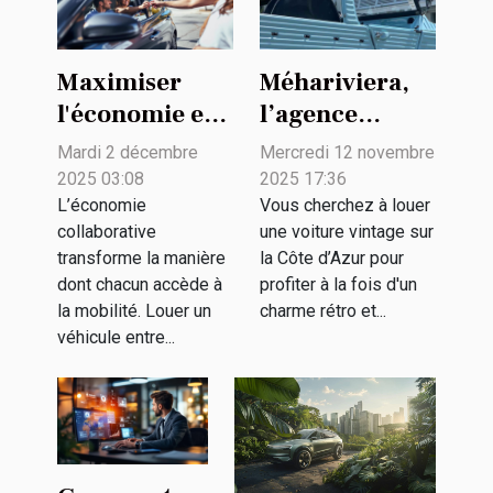
Maximiser
Méhariviera,
l'économie en
l’agence
louant des
spécialisée
Mardi 2 décembre
Mercredi 12 novembre
véhicules
dans la
2025 03:08
2025 17:36
entre
location de
L’économie
Vous cherchez à louer
collaborative
une voiture vintage sur
particuliers
voitures
transforme la manière
la Côte d’Azur pour
vintage
dont chacun accède à
profiter à la fois d'un
la mobilité. Louer un
charme rétro et...
véhicule entre...