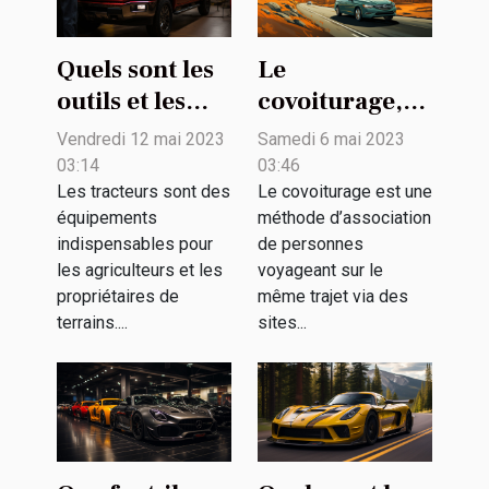
Quels sont les
Le
outils et les
covoiturage,
techniques
qu'est-ce que
Vendredi 12 mai 2023
Samedi 6 mai 2023
d’entretien
c'est ?
03:14
03:46
d’un tracteur ?
Les tracteurs sont des
Le covoiturage est une
équipements
méthode d’association
indispensables pour
de personnes
les agriculteurs et les
voyageant sur le
propriétaires de
même trajet via des
terrains....
sites...