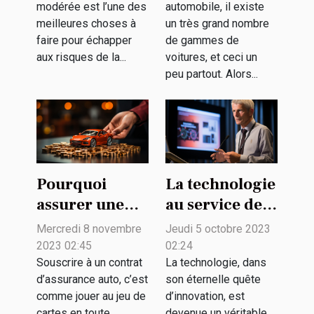
modérée est l’une des
automobile, il existe
véhicule ?
meilleures choses à
un très grand nombre
faire pour échapper
de gammes de
aux risques de la...
voitures, et ceci un
peu partout. Alors...
Pourquoi
La technologie
assurer une
au service de
voiture ?
la biodiversité
Mercredi 8 novembre
Jeudi 5 octobre 2023
: enjeux et
2023 02:45
02:24
défis
Souscrire à un contrat
La technologie, dans
d’assurance auto, c’est
son éternelle quête
comme jouer au jeu de
d’innovation, est
cartes en toute
devenue un véritable