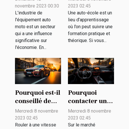
auto moto
école ?
novembre 2023 00:30
2023 02:45
contribue à
L'industrie de
Une auto-école est un
l'équipement auto
lieu d’apprentissage
l'économie
moto est un secteur
où l’on peut suivre une
qui a une influence
formation pratique et
significative sur
théorique. Si vous...
l'économie. En...
Pourquoi est-il
Pourquoi
conseillé de
contacter un
rouler à une
simulateur en
Mercredi 8 novembre
Mercredi 8 novembre
vitesse
ligne pour un
2023 02:45
2023 02:45
modérée ?
achat de
Rouler à une vitesse
Sur le marché