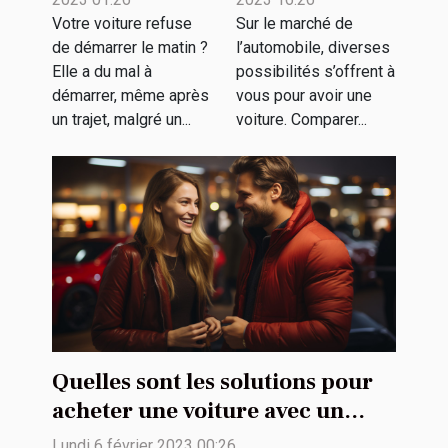
tient plus la
Votre voiture refuse
Sur le marché de
de démarrer le matin ?
l’automobile, diverses
charge ?
Elle a du mal à
possibilités s’offrent à
démarrer, même après
vous pour avoir une
un trajet, malgré un...
voiture. Comparer...
Quelles sont les solutions pour
acheter une voiture avec un
petit budget ?
Lundi 6 février 2023 00:26