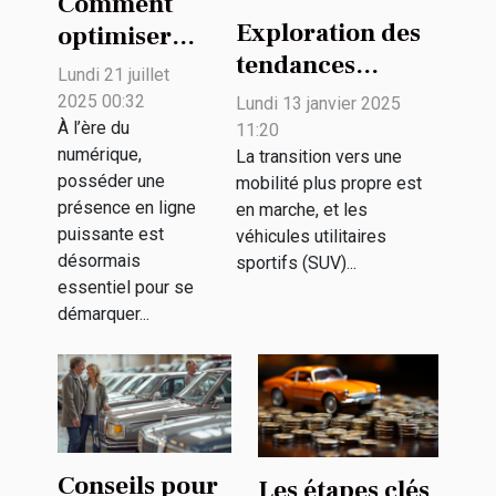
Comment
Exploration des
optimiser
tendances
votre
Lundi 21 juillet
futures des SUV
présence en
2025 00:32
Lundi 13 janvier 2025
électriques et
ligne grâce à
À l’ère du
11:20
numérique,
leur impact
La transition vers une
des solutions
posséder une
mobilité plus propre est
environnemental
publicitaires
présence en ligne
en marche, et les
innovantes ?
puissante est
véhicules utilitaires
désormais
sportifs (SUV)...
essentiel pour se
démarquer...
Conseils pour
Les étapes clés