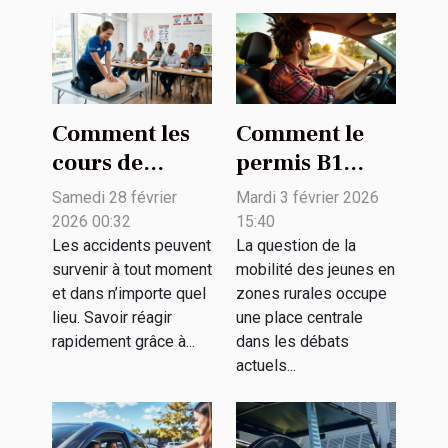
Comment les
Comment le
cours de
permis B1
premiers
facilite-t-il la
Samedi 28 février
Mardi 3 février 2026
secours
mobilité des
2026 00:32
15:40
peuvent sauver
jeunes en
Les accidents peuvent
La question de la
survenir à tout moment
mobilité des jeunes en
des vies ?
zones rurales
et dans n’importe quel
zones rurales occupe
?
lieu. Savoir réagir
une place centrale
rapidement grâce à...
dans les débats
actuels...