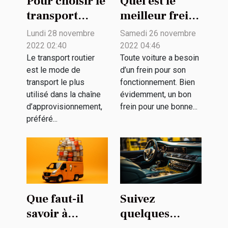
Pour choisir le
Quel est le
transport
meilleur frein
routier pour
pour votre
Lundi 28 novembre
Samedi 26 novembre
ses
voiture ?
2022 02:40
2022 04:46
marchandises
Le transport routier
Toute voiture a besoin
est le mode de
d’un frein pour son
?
transport le plus
fonctionnement. Bien
utilisé dans la chaîne
évidemment, un bon
d’approvisionnement,
frein pour une bonne...
préféré...
Que faut-il
Suivez
savoir à
quelques