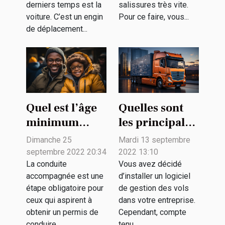
derniers temps est la
salissures très vite.
voiture. C’est un engin
Pour ce faire, vous...
de déplacement...
Quel est l’âge
Quelles sont
minimum
les principales
pour une
fonctionnalités
Dimanche 25
Mardi 13 septembre
conduite
d’un logiciel
septembre 2022 20:34
2022 13:10
accompagnée
de gestion de
La conduite
Vous avez décidé
accompagnée est une
d’installer un logiciel
?
flotte ?
étape obligatoire pour
de gestion des vols
ceux qui aspirent à
dans votre entreprise.
obtenir un permis de
Cependant, compte
conduire....
tenu...