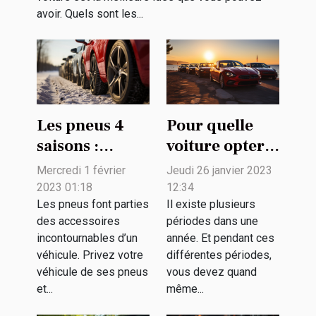
avoir. Quels sont les...
Les pneus 4
Pour quelle
saisons :
voiture opter
pourquoi
pour profiter
Mercredi 1 février
Jeudi 26 janvier 2023
opter pour ce
de l'été ?
2023 01:18
12:34
choix ?
Les pneus font parties
Il existe plusieurs
des accessoires
périodes dans une
incontournables d’un
année. Et pendant ces
véhicule. Privez votre
différentes périodes,
véhicule de ses pneus
vous devez quand
et...
même...