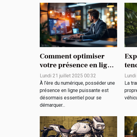
Comment optimiser
Exp
votre présence en ligne
ten
grâce à des solutions
SUV
Lundi 21 juillet 2025 00:32
Lundi
publicitaires
imp
À l’ère du numérique, posséder une
La tra
innovantes ?
env
présence en ligne puissante est
propr
désormais essentiel pour se
véhicu
démarquer...