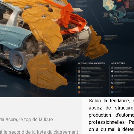
Selon la tendance, i
assez de structur
production d’automo
 Acura, le top de la liste
professionnelles. Pa
on a du mal à déter
 le second de la liste du classement