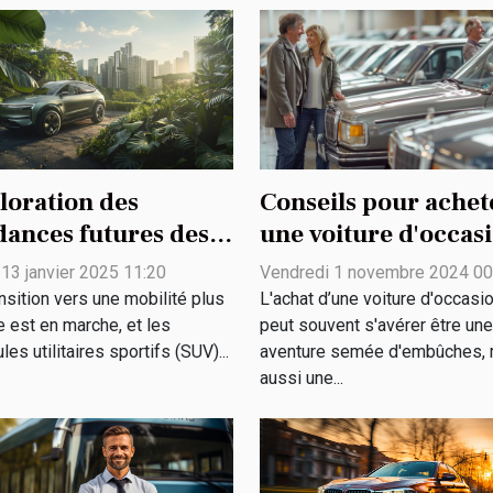
loration des
Conseils pour achet
dances futures des
une voiture d'occas
 électriques et leur
en toute sécurité
 13 janvier 2025 11:20
Vendredi 1 novembre 2024 00
act
nsition vers une mobilité plus
L'achat d’une voiture d'occasi
ironnemental
e est en marche, et les
peut souvent s'avérer être une
les utilitaires sportifs (SUV)...
aventure semée d'embûches, 
aussi une...