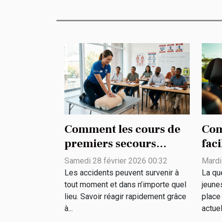
Comment les cours de
Com
premiers secours
faci
peuvent sauver des vies
des
Samedi 28 février 2026 00:32
Mardi
?
rur
Les accidents peuvent survenir à
La qu
tout moment et dans n’importe quel
jeune
lieu. Savoir réagir rapidement grâce
place
à...
actuel