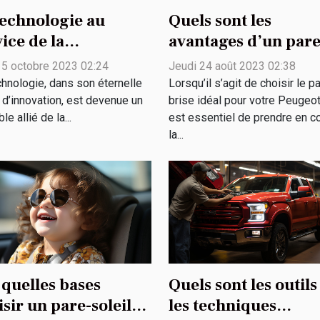
technologie au
Quels sont les
ice de la
avantages d’un pare
iversité : enjeux et
brise en verre de
 5 octobre 2023 02:24
Jeudi 24 août 2023 02:38
s
sécurité pour votre
chnologie, dans son éternelle
Lorsqu’il s’agit de choisir le p
Peugeot ?
 d’innovation, est devenue un
brise idéal pour votre Peugeot,
ble allié de la...
est essentiel de prendre en 
la...
 quelles bases
Quels sont les outils
sir un pare-soleil
les techniques