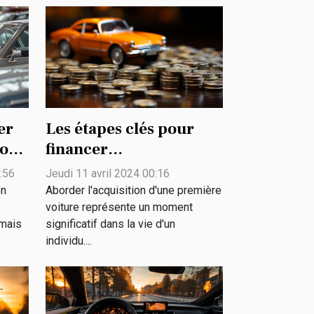
er
Les étapes clés pour
ion
financer
intelligemment votre
:56
Jeudi 11 avril 2024 00:16
première voiture
on
Aborder l'acquisition d'une première
voiture représente un moment
mais
significatif dans la vie d'un
individu....