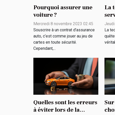
Pourquoi assurer une
La 
voiture ?
serv
biod
Mercredi 8 novembre 2023 02:45
Jeudi
défi
Souscrire à un contrat d’assurance
La te
auto, c’est comme jouer au jeu de
quête
cartes en toute sécurité.
vérita
Cependant,...
Quelles sont les erreurs
Sur
à éviter lors de la
choi