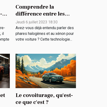
Comprendre la
-
différence entre les
phares halogènes et au
Jeudi 6 juillet 2023 18:30
xénon pour votre
are-
Avez-vous déjà entendu parler des
voiture
 il
phares halogènes et au xénon pour
compte
votre voiture ? Cette technologie...
 et
Le covoiturage, qu'est-
ce que c'est ?