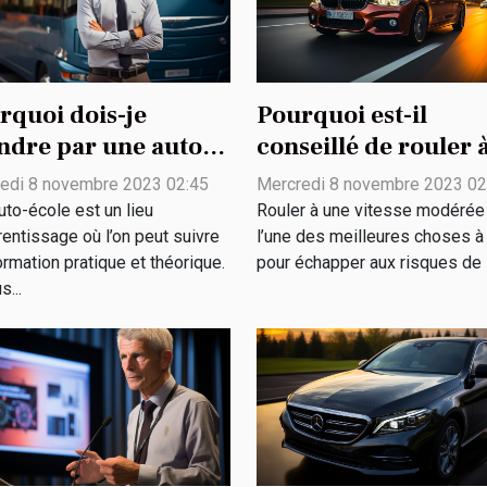
rquoi dois-je
Pourquoi est-il
ndre par une auto-
conseillé de rouler 
le ?
une vitesse modérée
edi 8 novembre 2023 02:45
Mercredi 8 novembre 2023 02
uto-école est un lieu
Rouler à une vitesse modérée
rentissage où l’on peut suivre
l’une des meilleures choses à 
ormation pratique et théorique.
pour échapper aux risques de la
s...