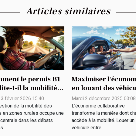
Articles similaires
ment le permis B1
Maximiser l'économ
lite-t-il la mobilité
en louant des véhic
 jeunes en zones
entre particuliers
 3 février 2026 15:40
Mardi 2 décembre 2025 03:08
ales ?
estion de la mobilité des
L’économie collaborative
s en zones rurales occupe une
transforme la manière dont ch
 centrale dans les débats
accède à la mobilité. Louer un
s...
véhicule entre...