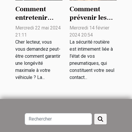
Comment
Comment
prévenir les
entretenir
crevaisons et
votre véhicule
Mercredi 14 février
Mercredi 22 mai 2024
maintenir vos
pour en
2024 20:54
21:11
pneus en bon
prolonger la
La sécurité routière
Cher lecteur, vous
est intimement liée à
vous demandez peut-
état
durée de vie
l'état de vos
être comment garantir
pneumatiques, qui
une longévité
constituent votre seul
maximale à votre
contact...
véhicule ? La...