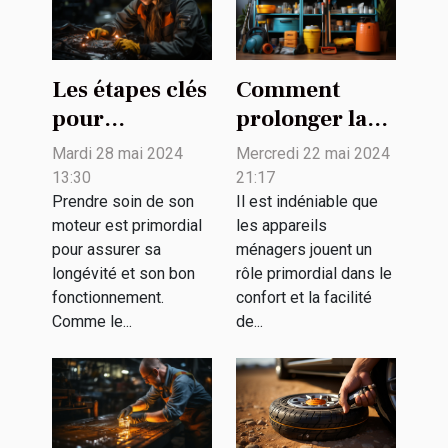
Les étapes clés
Comment
pour
prolonger la
l'entretien
durée de vie
Mardi 28 mai 2024
Mercredi 22 mai 2024
régulier de
de vos
13:30
21:17
votre moteur
appareils
Prendre soin de son
Il est indéniable que
moteur est primordial
les appareils
ménagers
pour assurer sa
ménagers jouent un
grâce à un
longévité et son bon
rôle primordial dans le
entretien
fonctionnement.
confort et la facilité
régulier
Comme le...
de...