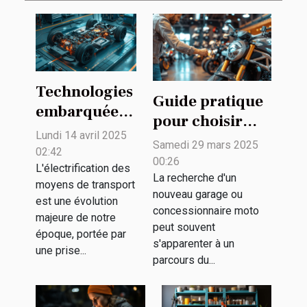
Technologies
Guide pratique
embarquées
pour choisir
pour
Lundi 14 avril 2025
votre prochain
Samedi 29 mars 2025
véhicules
02:42
garage ou
00:26
électriques
L'électrification des
concessionnaire
La recherche d'un
moyens de transport
innovations
nouveau garage ou
moto
est une évolution
et
concessionnaire moto
majeure de notre
maintenance
peut souvent
époque, portée par
s'apparenter à un
une prise...
parcours du...