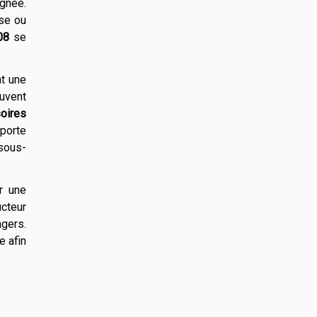
gnée.
se ou
08
se
nt une
euvent
oires
porte
 sous-
ir une
ucteur
agers.
e afin