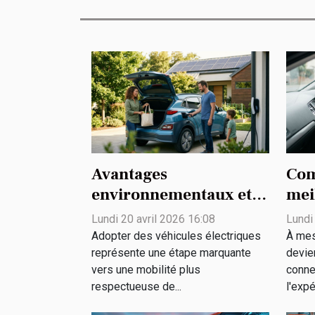
Avantages
Com
environnementaux et
mei
économiques des
mis
Lundi 20 avril 2026 16:08
Lundi
véhicules électriques
con
Adopter des véhicules électriques
À mes
représente une étape marquante
devien
vers une mobilité plus
conne
respectueuse de...
l'expé