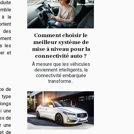
nduite
semble
 à la
ortent
r des
Comment choisir le
ement
meilleur système de
s les
mise à niveau pour la
er et
connectivité auto ?
À mesure que les véhicules
deviennent intelligents, la
connectivité embarquée
transforme...
ce de
 type
 longs
i une
des de
r une
et de