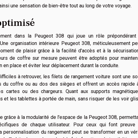
insi une sensation de bien-être tout au long de votre voyage.
optimisé
ement dans la Peugeot 308 qui joue un rôle prépondérant
. Une organisation intérieure Peugeot 308, méticuleusement pe
ment de plaisir grâce à la facilité d'accès et à la sécurisati
eurs de coffre sur mesure peuvent être adoptés pour mainteni
n en place et éviter leur déplacement durant la conduite.
fficiles à retrouver, les filets de rangement voiture sont une so
tés du coffre ou au dos des sièges et offrent un accès rapide
es cartes ou des chargeurs. Quant aux supports magnétiques
 et les tablettes à portée de main, sans risquer de les voir gli
e grâce à la modularité de l'espace de la Peugeot 308, permett
pécifiques de chaque utilisateur. Pour ceux qui font preuve 
a personnalisation du rangement peut se transformer en un vér