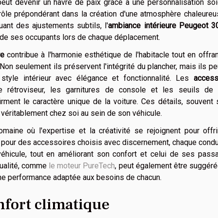
eut devenir un havre de paix grâce à une personnalisation soi
rôle prépondérant dans la création d'une atmosphère chaleureu
ant des ajustements subtils, l'
ambiance intérieure Peugeot 3
r de ses occupants lors de chaque déplacement.
re
contribue à l'harmonie esthétique de l'habitacle tout en offra
 Non seulement ils préservent l'intégrité du plancher, mais ils p
style intérieur avec élégance et fonctionnalité. Les
access
rétroviseur, les garnitures de console et les seuils de 
irment le caractère unique de la voiture. Ces détails, souvent
 véritablement chez soi au sein de son véhicule.
maine où l'expertise et la créativité se rejoignent pour offr
t pour des accessoires choisis avec discernement, chaque cond
véhicule, tout en améliorant son confort et celui de ses pass
 qualité, comme
le moteur PureTech
, peut également être suggéré
une performance adaptée aux besoins de chacun.
nfort climatique