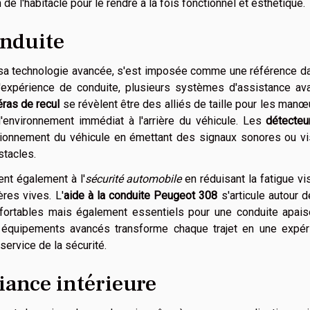
e l'habitacle pour le rendre à la fois fonctionnel et esthétique.
onduite
sa technologie avancée, s'est imposée comme une référence da
l'expérience de conduite, plusieurs systèmes d'assistance av
ras de recul
se révèlent être des alliés de taille pour les man
 l'environnement immédiat à l'arrière du véhicule. Les
détecteu
ositionnement du véhicule en émettant des signaux sonores ou v
stacles.
ent également à l'
sécurité automobile
en réduisant la fatigue vi
res vives. L'
aide à la conduite Peugeot 308
s'articule autour 
fortables mais également essentiels pour une conduite apais
es équipements avancés transforme chaque trajet en une expér
service de la sécurité.
iance intérieure