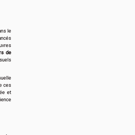
ns le
ancés
œuvres
rs de
isuels
suelle
de ces
ée et
ience