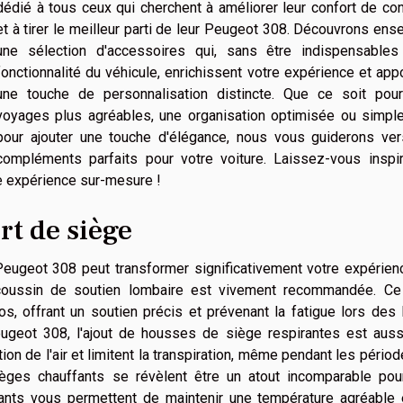
dédié à tous ceux qui cherchent à améliorer leur confort de co
et à tirer le meilleur parti de leur Peugeot 308. Découvrons en
une sélection d'accessoires qui, sans être indispensables
fonctionnalité du véhicule, enrichissent votre expérience et app
une touche de personnalisation distincte. Que ce soit pou
voyages plus agréables, une organisation optimisée ou simpl
pour ajouter une touche d'élégance, nous vous guiderons ver
compléments parfaits pour votre voiture. Laissez-vous inspir
e expérience sur-mesure !
rt de siège
eugeot 308 peut transformer significativement votre expérien
'un coussin de soutien lombaire est vivement recommandée. Ce
s, offrant un soutien précis et prévenant la fatigue lors des
Peugeot 308, l'ajout de housses de siège respirantes est auss
lation de l'air et limitent la transpiration, même pendant les pério
sièges chauffants se révèlent être un atout incomparable pou
fants vous permettent de maintenir une température agréable 