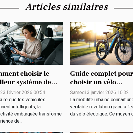
Articles similaires
ment choisir le
Guide complet pou
lleur système de
choisir un vélo
e à niveau pour la
électrique adapté à 
 23 février 2026 00:54
Samedi 3 janvier 2026 10:32
nectivité auto ?
besoins
ure que les véhicules
La mobilité urbaine connaît un
nent intelligents, la
véritable révolution grâce à l’
ctivité embarquée transforme
du vélo électrique. Ce moyen d
rience de...