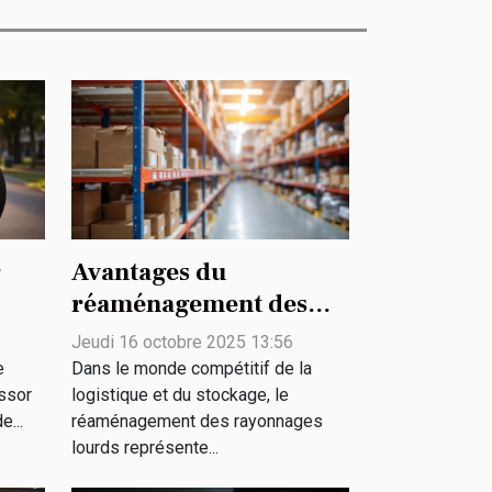
r
Avantages du
réaménagement des
vos
rayonnages lourds
Jeudi 16 octobre 2025 13:56
pour les entreprises
e
Dans le monde compétitif de la
essor
logistique et du stockage, le
e...
réaménagement des rayonnages
lourds représente...