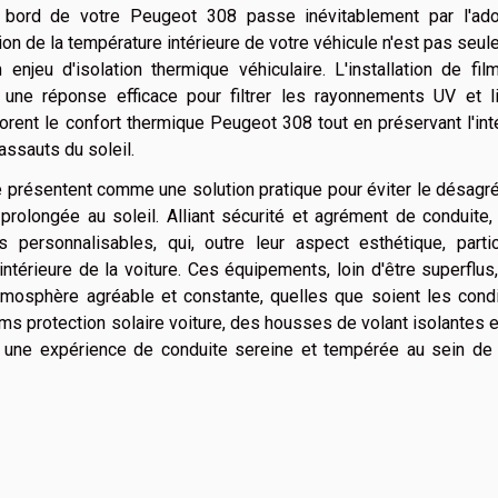
 bord de votre Peugeot 308 passe inévitablement par l'ado
tion de la température intérieure de votre véhicule n'est pas seu
jeu d'isolation thermique véhiculaire. L'installation de fil
e une réponse efficace pour filtrer les rayonnements UV et li
iorent le confort thermique Peugeot 308 tout en préservant l'int
assauts du soleil.
 présentent comme une solution pratique pour éviter le désagr
prolongée au soleil. Alliant sécurité et agrément de conduite,
s personnalisables, qui, outre leur aspect esthétique, partic
intérieure de la voiture. Ces équipements, loin d'être superflus
tmosphère agréable et constante, quelles que soient les condi
lms protection solaire voiture, des housses de volant isolantes 
z une expérience de conduite sereine et tempérée au sein de 