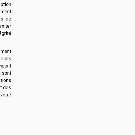
ption
lement
ms de
miter
égrité
ément
 elles
ipent
, sont
tions
et des
votre